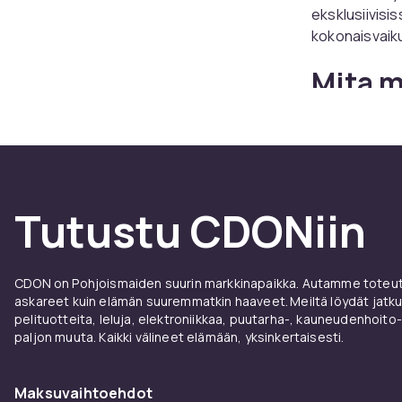
eksklusiivisi
kokonaisvaik
Mita m
kanta
Mansettinapej
kaksinkertais
sijaan. Manset
Tutustu CDONiin
kullasta emalji
Klassiset mans
sopivat lahes 
CDON on Pohjoismaiden suurin markkinapaikka. Autamme toteutt
ylellisemman t
askareet kuin elämän suuremmatkin haaveet. Meiltä löydät jatku
pelituotteita, leluja, elektroniikkaa, puutarha-, kauneudenhoito-
mahdollistav
paljon muuta. Kaikki välineet elämään, yksinkertaisesti.
Tilais
Maksuvaihtoehdot