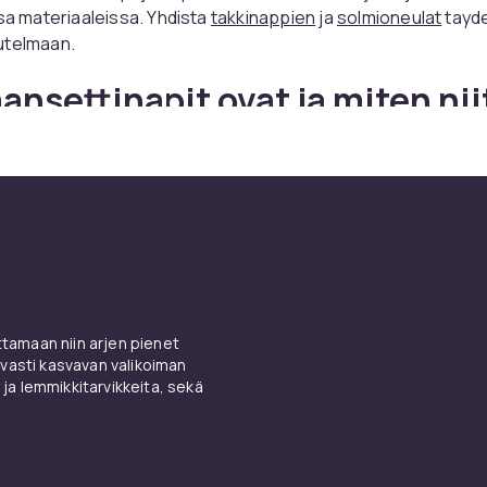
ssa materiaaleissa. Yhdista
takkinappien
ja
solmioneulat
tayde
utelmaan.
ansettinapit ovat ja miten nii
a?
a kantavat paidat, joissa on ranskalaiset mansetit eli manse
esta kankaasta ja rei'istoa mansettinapeja varten tavalliste
tinapeilla on laaja materiaali- ja muotoiluvalikoima, hopeasta
in ja puolijalokiviin.
ettinapit sterlingsilvessä yksinkertaisilla napeilla ovat ajat
kaikkiin muodollisiin tilaisuuksiin. Kultamallit kaiverrusten ke
amaan niin arjen pienet
unnelman. Emaljimanssettinapit varikontrastilla tai kuvioilla
vasti kasvavan valikoiman
 ja lemmikkitarvikkeita, sekä
at enemman persoonallisuutta.
uudet ja tyylivinkit