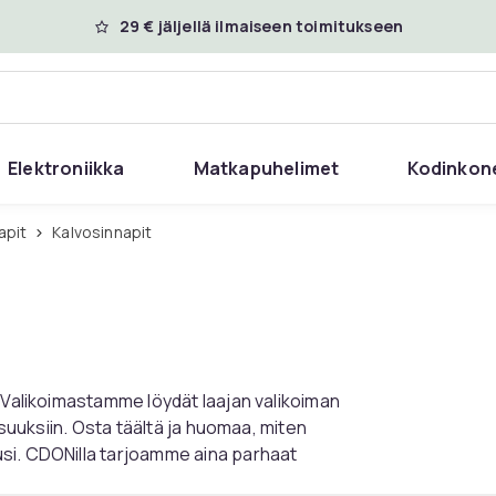
29 € jäljellä ilmaiseen toimitukseen
Elektroniikka
Matkapuhelimet
Kodinkon
Napit
Kalvosinnapit
? Valikoimastamme löydät laajan valikoiman
isuuksiin. Osta täältä ja huomaa, miten
si. CDONilla tarjoamme aina parhaat