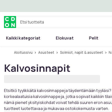
Ohita ja siirry pääsisältöön
Etsi tuotteita
Kaikki kategoriat
Elokuvat
Pelit
Aloitussivu
Asusteet
Solmiot, napit & asusteet
Kalvosinnapit
Etsitkö tyylikkäitä kalvosinnappeja täydentämään tyyliäsi
korkealaatuisia kalvosinnappeja, jotka sopivat kaikkiin tila
nämä pienet yksityiskohdat voivat tehdä suuren eron asuu
tuotteet luotettavaa ja mukavaa ostokokemusta varten.