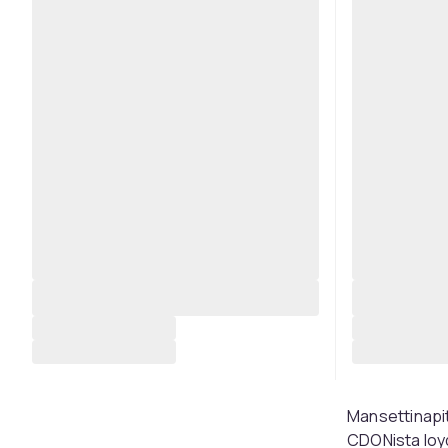
Mansettinapit
CDONista loyd