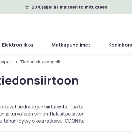
29 € jäljellä ilmaiseen toimitukseen
Elektroniikka
Matkapuhelimet
Kodinkon
Kaapelit
Tiedonsiirtokaapelit
 tiedonsiirtoon
pottavat tiedostojen siirtämistä. Täältä
an ja turvallisen siirron. Halusitpa sitten
aa, tähän löytyy oikea ratkaisu. CDONilta