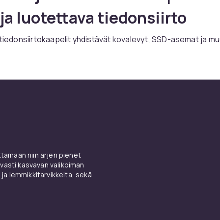
ja luotettava tiedonsiirto
 tiedonsiirtokaapelit yhdistävät kovalevyt, SSD-asemat ja mu
teet tietokoneeseen. SATA-kaapeleita käytetään sisäisille
USB 3.0 ja USB-C kaapelit liittävät ulkoiset tallennuslaitteet.
s- ja tiedonsiirtokaapelit verkosta CDONilta.
a käyttöohjeet
siirtokaapelit:lle
t Tiedonsiirtokaapelit:ä johtavilta valmistajilta kilpailukykyi
amaan niin arjen pienet
a valikoimamme kattaa kaikki hintaluokat perustason malleist
vasti kasvavan valikoiman
ammatillisiin ratkaisuihin. Kaikki tuotteet on sertifioitu ja täyt
 ja lemmikkitarvikkeita, sekä
t laatu- ja turvallisuusstandardit.
donsiirtokaapelit:ä CDONilta, saat käyttöoikeuden tuotekuv
silla ominaisuuksilla, asiakasarvosteluihin ja mallien helppoih