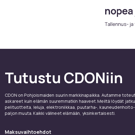
nopea 
Tallennus- ja
tallennuslait
kovalevyille. 
Osta tallennu
Edut j
Tutustu CDONiin
Tiedon
CDONilta löydä
CDON on Pohjoismaiden suurin markkinapaikka. Autamme toteutt
hintaan. Laaj
askareet kuin elämän suuremmatkin haaveet. Meiltä löydät jatku
edistyneisiin 
pelituotteita, leluja, elektroniikkaa, puutarha-, kauneudenhoito-
eurooppalaise
paljon muuta. Kaikki välineet elämään, yksinkertaisesti.
Kun ostat Tie
yksityiskohtai
Maksuvaihtoehdot