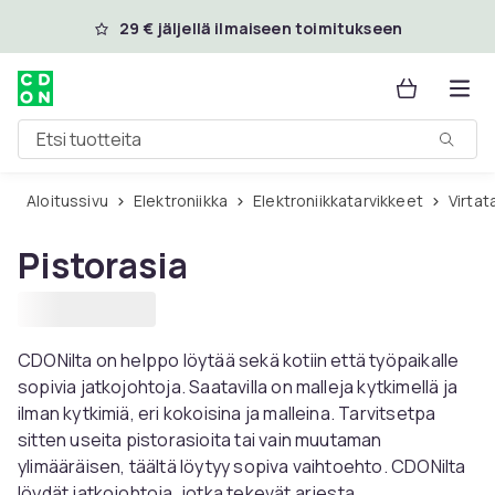
Ohita ja siirry pääsisältöön
29 € jäljellä ilmaiseen toimitukseen
Etsi tuotteita
Aloitussivu
Elektroniikka
Elektroniikkatarvikkeet
Virta
Pistorasia
CDONilta on helppo löytää sekä kotiin että työpaikalle
sopivia jatkojohtoja. Saatavilla on malleja kytkimellä ja
ilman kytkimiä, eri kokoisina ja malleina. Tarvitsetpa
sitten useita pistorasioita tai vain muutaman
ylimääräisen, täältä löytyy sopiva vaihtoehto. CDONilta
löydät jatkojohtoja, jotka tekevät arjesta