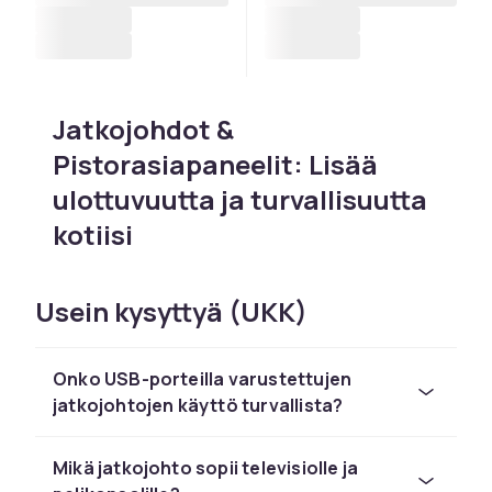
Jatkojohdot &
Pistorasiapaneelit: Lisää
ulottuvuutta ja turvallisuutta
kotiisi
Nykypäivän teknologiapainotteisessa kodissa
ja toimistossa seinäpistorasioiden määrä
Usein kysyttyä (UKK)
tuntuu harvoin riittävän. Olitpa rakentamassa
täydellistä pelipistettä, sisustamassa
Onko USB-porteilla varustettujen
kotitoimistoa tai tarvitset vain imurille lisää
jatkojohtojen käyttö turvallista?
kantamaa huoneen kaukaisimpaan nurkkaan,
oikea
jatkojohto
tai
pistorasiapaneeli
on
ratkaisu ongelmaan. CDONilta löydät yhden
Mikä jatkojohto sopii televisiolle ja
markkinoiden laajimmista