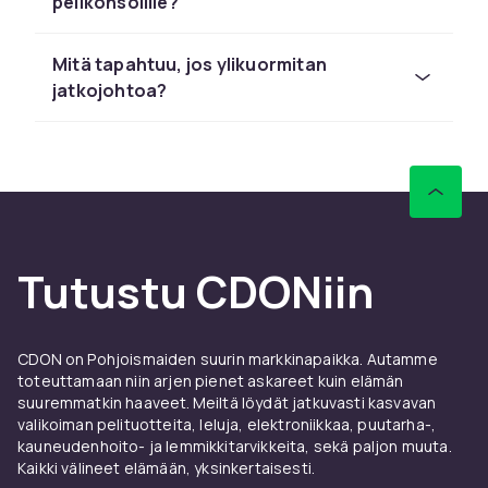
pelikonsolille?
sähkötarvikevalikoimista, jossa yhdistyvät
toimivuus, tyylikäs muotoilu ja korkein
Mitä tapahtuu, jos ylikuormitan
turvallisuus.
jatkojohtoa?
Jatkojohto vai
pistorasiapaneeli – mitä eroa
niillä on?
Vaikka termejä käytetään usein ristiin, niillä on
sähköasennuksissa hieman eri
Tutustu CDONiin
käyttötarkoitukset:
Jatkojohto:
Käytetään ensisijaisesti
lisäämään etäisyyttä seinäpistorasian ja
CDON on Pohjoismaiden suurin markkinapaikka. Autamme
yksittäisen laitteen välillä. Täydellinen
toteuttamaan niin arjen pienet askareet kuin elämän
tilapäiseen tarpeeseen tai koneille, joita
suuremmatkin haaveet. Meiltä löydät jatkuvasti kasvavan
liikutellaan usein.
valikoiman pelituotteita, leluja, elektroniikkaa, puutarha-,
kauneudenhoito- ja lemmikkitarvikkeita, sekä paljon muuta.
Pistorasiapaneeli (haaroitin):
Suunniteltu
Kaikki välineet elämään, yksinkertaisesti.
muuttamaan yksi seinäpistorasia useaksi