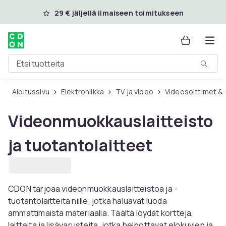
Ohita ja siirry pääsisältöön
29 € jäljellä ilmaiseen toimitukseen
Etsi tuotteita
Aloitussivu
Elektroniikka
TV ja video
Videosoittimet & 
Videonmuokkauslaitteisto
ja tuotantolaitteet
CDON tarjoaa videonmuokkauslaitteistoa ja -
tuotantolaitteita niille, jotka haluavat luoda
ammattimaista materiaalia. Täältä löydät kortteja,
laitteita ja lisävarusteita, jotka helpottavat elokuvien ja