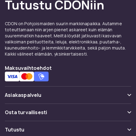
Tutustu CDONiin
tuotantolaitteet tarpeidesi mukaan. Tarkista
yhteensopivuus laitteistosi kanssa. CDONilta
tilaat turvallisesti nopealla toimituksella ja
CDON on Pohjoismaiden suurin markkinapaikka. Autamme
helpolla palautuksella.
toteuttamaan niin arjen pienet askareet kuin elämän
suuremmatkin haaveet. Meiltä löydät jatkuvasti kasvavan
Tutustu koko TV & kuva -valikoimaan
valikoiman pelituotteita, leluja, elektroniikkaa, puutarha-,
CDONissa.
kauneudenhoito- ja lemmikkitarvikkeita, sekä paljon muuta.
CDONilta löydät videon editointilaitteet &
Kaikki välineet elämään, yksinkertaisesti.
tuotantolaitteet:ä Samsungilta, LG:ltä, Sonyltä
Maksuvaihtoehdot
ja Philipsiltä kilpailukykyiseen hintaan.
Tarjoamme nopean toimituksen, helpon
palautuksen ja turvallisen kaupankäynnin.
Vertaile tuotteita ja lue asiakasarvosteluja
Asiakaspalvelu
parhaan ostopoäätöksen tekemiseksi. Kaikki
tuotteet toimitetaan takuun kanssa.
Usein kysyttyä (UKK)
Osta turvallisesti
CDONilta löydät videon editointilaitteet &
Seuraa pakettia
tuotantolaitteet:ä Samsungilta, LG:ltä, Sonyltä
Maksuvaihtoehdot
Tutustu
ja Philipsiltä kilpailukykyiseen hintaan.
Peruuta & palauta tästä