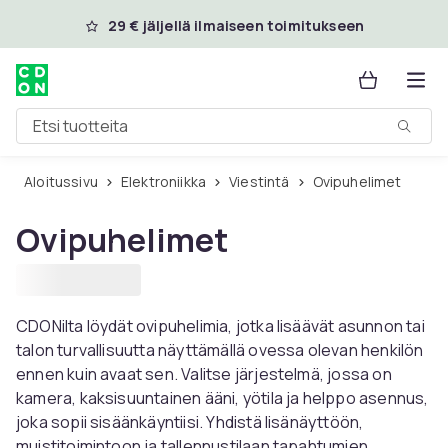
Ohita ja siirry pääsisältöön
29 € jäljellä ilmaiseen toimitukseen
Etsi tuotteita
Aloitussivu
Elektroniikka
Viestintä
Ovipuhelimet
Ovipuhelimet
CDONilta löydät ovipuhelimia, jotka lisäävät asunnon tai
talon turvallisuutta näyttämällä ovessa olevan henkilön
ennen kuin avaat sen. Valitse järjestelmä, jossa on
kamera, kaksisuuntainen ääni, yötila ja helppo asennus,
joka sopii sisäänkäyntiisi. Yhdistä lisänäyttöön,
muistitoimintoon ja tallennustilaan tapahtumien