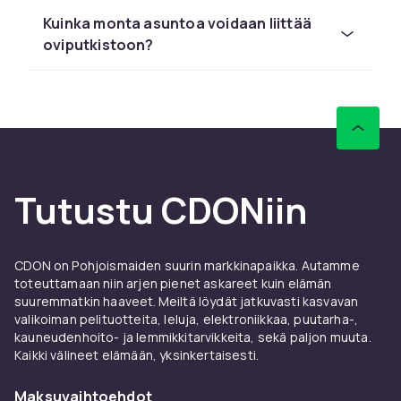
ostoopas Ovipuhelimet:lle
Kuinka monta asuntoa voidaan liittää
Ovipuhelimet on tärkeä tuotekategoria
oviputkistoon?
viestinnässä ja tietoliikenteessä. Valitessasi
ovipuhelimet:ä harkitse yhteensopivuutta,
kantamaa, akkukestoa ja haluttuja
ominaisuuksia. Valitse aina tunnustettujen
merkkien tuotteita parhaan laadun
saavuttamiseksi.
Tutustu CDONiin
CDONilta löydät laajan valikoiman
ovipuhelimet:ä johtavilta valmistajilta
kilpailukykyiseen hintaan nopealla toimituksella
CDON on Pohjoismaiden suurin markkinapaikka. Autamme
ja helpolla palautuksella.
toteuttamaan niin arjen pienet askareet kuin elämän
Tuoteominaisuudet ja
suuremmatkin haaveet. Meiltä löydät jatkuvasti kasvavan
valikoiman pelituotteita, leluja, elektroniikkaa, puutarha-,
ostoopas Ovipuhelimet:lle
kauneudenhoito- ja lemmikkitarvikkeita, sekä paljon muuta.
Kaikki välineet elämään, yksinkertaisesti.
Ovipuhelimet on tärkeä tuotekategoria
viestinnässä ja tietoliikenteessä. Valitessasi
Maksuvaihtoehdot