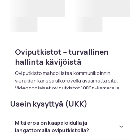
Oviputkistot – turvallinen
hallinta kävijöistä
Oviputkisto mahdollistaa kommunikoinnin
vieraiden kanssa ulko-ovella avaamatta sitä.
Videopohjaiset oviputkistot 1080p-kameralla,
yönäöllä ja kaksisuuntaisella äänellä tarjoavat
Usein kysyttyä (UKK)
kattavan ovenvalvonnan. Ring ja Arlo
lähettävät mobiili-ilmoituksia missä olet.
Osta oviputkistot verkosta CDONilta.
Mitä eroa on kaapeloidulla ja
langattomalla oviputkistolla?
Tuoteominaisuudet ja