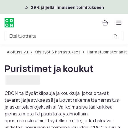
Ohita ja siirry pääsisältöön
29 € jäljellä ilmaiseen toimitukseen
Etsi tuotteita
Aloitussivu
Käsityöt & harrastukset
Harrastusmateriaalit
Puristimet ja koukut
CDONilta löydät klipsuja ja koukkuja, jotka pitävät
tavarat järjestyksessä ja luovat rakennetta harrastus-
ja askarteluprojekteihisi. Valikoima sisältää kaikkea
pienistä metalliklipsuista käytännöllisiin
ripustuskoukkuihin. Täydellinen niille, jotka haluavat
yhdistää luovuuden ja toiminnallisuuden. CDONin avulla