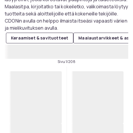
Maalasitpa, kirjoitatko tai kokeiletko, valikoimasta löytyy
tuotteita sekä aloittelijoille että kokeneille tekijöille.
CDONin avulla on helppo ilmaista itseäsi vapaasti värien
ja mielikuvituksen avulla.
Keraamiset & savituotteet
Maalaustarvikkeet & ask
Sivu 1/208