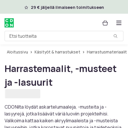
Ohita ja siirry pääsisältöön
29 € jäljellä ilmaiseen toimitukseen
Etsi tuotteita
Aloitussivu
Käsityöt & harrastukset
Harrastusmateriaalit
Harrastemaalit, -musteet
ja -lasuurit
CDONilta löydät askartelumaaleja, -musteita ja -
lasyyrejä, jotka lisäävät väriä luoviin projekteihisi.
Valikoima kattaa kaiken akryylimaaleista ja -musteista
lasyyreihin, jotka korostavat puupintoja ja taideteoksia.