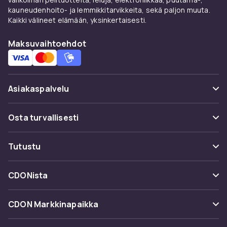
kauneudenhoito- ja lemmikkitarvikkeita, sekä paljon muuta.
Kaikki välineet elämään, yksinkertaisesti.
Maksuvaihtoehdot
Asiakaspalvelu
Usein kysyttyä (UKK)
Osta turvallisesti
Seuraa pakettia
Maksuvaihtoehdot
Tutustu
Peruuta & palauta tästä
Toimitus
Kategoriat
Ota yhteyttä
CDONista
Käyttöehdot
Tuotemerkit
Tietoa meistä
Takaisinvedot
CDON Markkinapaikka
Oppaat
Asiakasarvionnit