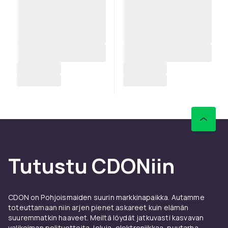
Tutustu CDONiin
CDON on Pohjoismaiden suurin markkinapaikka. Autamme
toteuttamaan niin arjen pienet askareet kuin elämän
suuremmatkin haaveet. Meiltä löydät jatkuvasti kasvavan
valikoiman pelituotteita, leluja, elektroniikkaa, puutarha-,