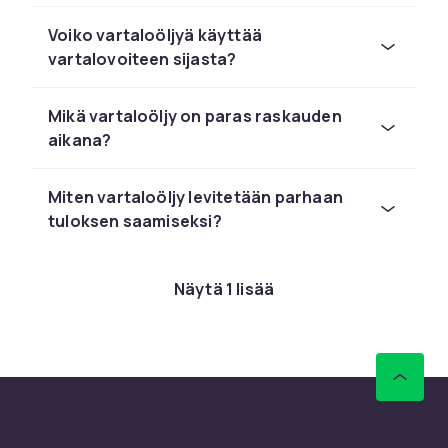
Erittäin kuivalle iholle tai ylelliseen
Voiko vartaloöljyä käyttää
vartalonhoitoon sopivat rikkaat vartaloöljyt
vartalovoiteen sijasta?
parhaiten. Ne sisältävät tiivistettyjä
ravintoaineita, jotka kosteuttavat syvältä,
parantavat ihon joustavuutta ja antavat
Mikä vartaloöljy on paras raskauden
hoitavan käsittelyn. Levitä kostealle iholle
aikana?
suihkun jälkeen ja hieroa sisään parhaan
tuloksen saamiseksi.
Miten vartaloöljy levitetään parhaan
tuloksen saamiseksi?
Näytä 1 lisää