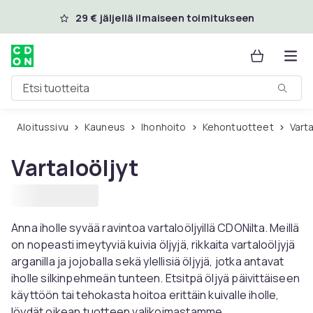
Ohita ja siirry pääsisältöön
29 € jäljellä ilmaiseen toimitukseen
Etsi tuotteita
Aloitussivu
Kauneus
Ihonhoito
Kehontuotteet
Vart
Vartaloöljyt
Anna iholle syvää ravintoa vartaloöljyillä CDONilta. Meillä
on nopeasti imeytyviä kuivia öljyjä, rikkaita vartaloöljyjä
arganilla ja jojoballa sekä ylellisiä öljyjä, jotka antavat
iholle silkinpehmeän tunteen. Etsitpä öljyä päivittäiseen
käyttöön tai tehokasta hoitoa erittäin kuivalle iholle,
löydät oikean tuotteen valikoimastamme.