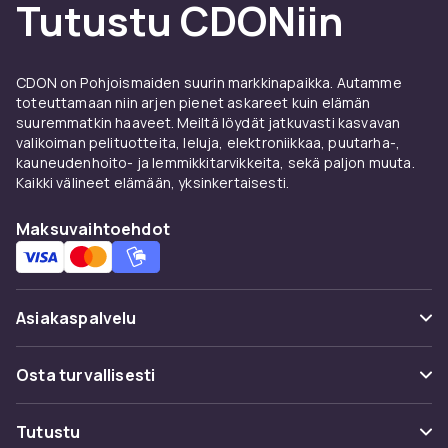
Tutustu CDONiin
CDON on Pohjoismaiden suurin markkinapaikka. Autamme
toteuttamaan niin arjen pienet askareet kuin elämän
suuremmatkin haaveet. Meiltä löydät jatkuvasti kasvavan
valikoiman pelituotteita, leluja, elektroniikkaa, puutarha-,
kauneudenhoito- ja lemmikkitarvikkeita, sekä paljon muuta.
Kaikki välineet elämään, yksinkertaisesti.
Maksuvaihtoehdot
Asiakaspalvelu
Usein kysyttyä (UKK)
Osta turvallisesti
Seuraa pakettia
Maksuvaihtoehdot
Tutustu
Peruuta & palauta tästä