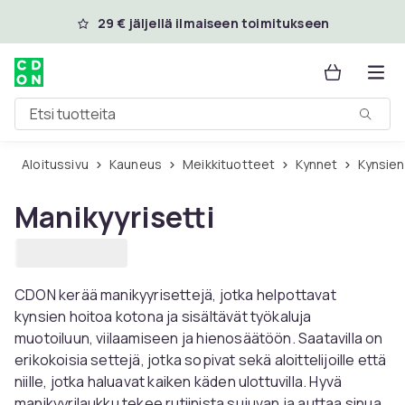
Ohita ja siirry pääsisältöön
29 € jäljellä ilmaiseen toimitukseen
Etsi tuotteita
Aloitussivu
Kauneus
Meikkituotteet
Kynnet
Kynsie
Manikyyrisetti
CDON kerää manikyyrisettejä, jotka helpottavat
kynsien hoitoa kotona ja sisältävät työkaluja
muotoiluun, viilaamiseen ja hienosäätöön. Saatavilla on
erikokoisia settejä, jotka sopivat sekä aloittelijoille että
niille, jotka haluavat kaiken käden ulottuvilla. Hyvä
manikyyrilaukku tekee rutiinista sujuvan ja auttaa sinua