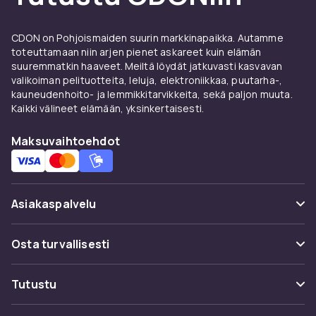
Eri tyyppisiä manikyyrietuja
CDON on Pohjoismaiden suurin markkinapaikka. Autamme
Manikyyrietuja on saatavilla monissa eri
toteuttamaan niin arjen pienet askareet kuin elämän
muodoissa ja materiaaleissa. Klassinen
suuremmatkin haaveet. Meiltä löydät jatkuvasti kasvavan
ratkaisu on nahkainen tai synteettistä nahkaa
valikoiman pelituotteita, leluja, elektroniikkaa, puutarha-,
kauneudenhoito- ja lemmikkitarvikkeita, sekä paljon muuta.
oleva rullattava etui, jossa jokaiselle välineelle
Kaikki välineet elämään, yksinkertaisesti.
on oma tasku tai kiinnike. Kun etui rullataan auki,
kaikki välineet ovat näkyvissä siistissä
Maksuvaihtoehdot
järjestyksessä. Rullattava etui sopii erityisesti
matkakäyttöön, sillä se vie vähän tilaa.
Toinen suosittu muoto on kovakantinen kotelo,
Asiakaspalvelu
joka muistuttaa pientä salkkua. Nämä
suojaavat välineitä paremmin kolhuilta ja
Usein kysyttyä (UKK)
paineelta, ja niissä on usein kahva tai olkahihna
Osta turvallisesti
kantamista varten. Kovakantinen kotelo sopii
Seuraa pakettia
erityisesti ammattilaiskäyttöön, kun välineitä
Maksuvaihtoehdot
Tutustu
on paljon ja niitä kuljetetaan asiakkaalta
Peruuta & palauta tästä
toiselle päivittäin.
Toimitus