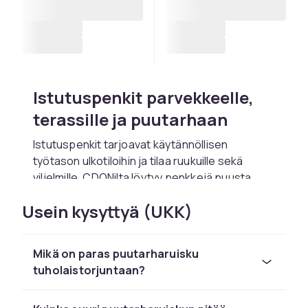
Istutuspenkit parvekkeelle,
terassille ja puutarhaan
Istutuspenkit tarjoavat käytännöllisen
työtason ulkotiloihin ja tilaa ruukuille sekä
viljelmille. CDONilta löytyy penkkejä puusta,
metallista ja muovista eri kokoisina.
Usein kysyttyä (UKK)
Korotettu viljely ilman selän
taivuttelua
Mikä on paras puutarharuisku
tuholaistorjuntaan?
Istutuspenkki sopivalla korkeudella säästää
selkää ja polvia. Täydellinen niille, jotka
haluavat viljellä vihanneksia tai kukkia pienessä