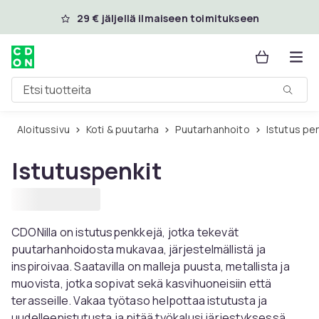
Ohita ja siirry pääsisältöön
29 € jäljellä ilmaiseen toimitukseen
Etsi tuotteita
Aloitussivu
Koti & puutarha
Puutarhanhoito
Istutus pe
Istutuspenkit
CDONilla on istutuspenkkejä, jotka tekevät
puutarhanhoidosta mukavaa, järjestelmällistä ja
inspiroivaa. Saatavilla on malleja puusta, metallista ja
muovista, jotka sopivat sekä kasvihuoneisiin että
terasseille. Vakaa työtaso helpottaa istutusta ja
uudelleenistutusta ja pitää työkalusi järjestyksessä.