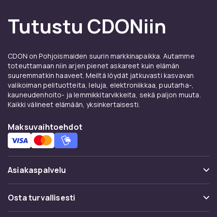
Tutustu CDONiin
CDON on Pohjoismaiden suurin markkinapaikka. Autamme
toteuttamaan niin arjen pienet askareet kuin elämän
suuremmatkin haaveet. Meiltä löydät jatkuvasti kasvavan
valikoiman pelituotteita, leluja, elektroniikkaa, puutarha-,
kauneudenhoito- ja lemmikkitarvikkeita, sekä paljon muuta.
Kaikki välineet elämään, yksinkertaisesti.
Maksuvaihtoehdot
Asiakaspalvelu
Usein kysyttyä (UKK)
Osta turvallisesti
Seuraa pakettia