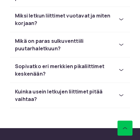
sadettimen ja kastelukannun välillä ilman
työkaluja. Valitse messinki tai iskunkestävä
Miksi letkun liittimet vuotavat ja miten
muovi.
korjaan?
Venttiilit virtauksen
Mikä on paras sulkuventtiili
hallintaan
puutarhaletkuun?
Letkuventtiilit säätelevät vedenpainetta tai
sulkevat virtauksen tarvittaessa. T-kappaleet
Sopivatko eri merkkien pikaliittimet
mahdollistavat useiden letkujen liittämisen.
keskenään?
Osta letkuliittimet CDONilta
Kuinka usein letkujen liittimet pitää
Kattava valikoima tunnetuilta merkeiltä kuten
vaihtaa?
Gardena ja Flopro.