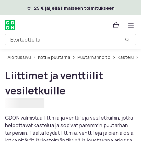
Ohita ja siirry pääsisältöön
29 € jäljellä ilmaiseen toimitukseen
Etsi tuotteita
Aloitussivu
Koti & puutarha
Puutarhanhoito
Kastelu
Liittimet ja venttiilit
vesiletkuille
CDON valmistaa liittimiä ja venttiilejä vesiletkuihin, jotka
helpottavat kastelua ja sopivat paremmin puutarhan
tarpeisiin. Täältä löydät liittimiä, venttiilejä ja pieniä osia,
jotka pitävät järjestelmän tiiviinä ja joustavana arjessa.