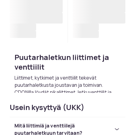
Puutarhaletkun liittimet ja
venttiilit
Liittimet, kytkimet ja venttiilit tekevät
puutarhaletkusta joustavan ja toimivan.
CDONilla löydät pikaliittimet, letkuventtiilit ja
korjausosat tavalliseen puutarhaletkuun.
Usein kysyttyä (UKK)
Pikaliittimet helpottavat
vaihtoa
Mitä liittimiä ja venttiilejä
puutarhaletkuun tarvitaan?
Pikaliittimien avulla voit vaihtaa suuttimen,