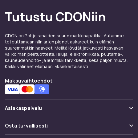
Tutustu CDONiin
CDON on Pohjoismaiden suurin markkinapaikka. Autamme
toteuttamaan niin arjen pienet askareet kuin elämän
suuremmatkin haaveet. Meiltä löydät jatkuvasti kasvavan
valikoiman pelituotteita, leluja, elektroniikkaa, puutarha-,
kauneudenhoito- ja lemmikkitarvikkeita, sekä paljon muuta.
Kaikki välineet elämään, yksinkertaisesti.
Maksuvaihtoehdot
Asiakaspalvelu
Usein kysyttyä (UKK)
Osta turvallisesti
Seuraa pakettia