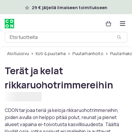
Ohita ja siirry pääsisältöön
29 € jäljellä ilmaiseen toimitukseen
Etsi tuotteita
Aloitussivu
Koti & puutarha
Puutarhanhoito
Puutarhak
Terät ja kelat
rikkaruohotrimmereihin
CDON tarjoaa teriä ja keloja rikkaruohotrimmereihin,
joiden avulla on helppo pitää polut, reunat ja pienet
alueet vapaina ei-toivotusta kasvillisuudesta. Täältä
löydät osia, jotka sopivat eri malleihin ja auttavat