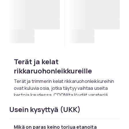
Terät ja kelat
rikkaruohonleikkureille
Terät ja trimmerin kelat rikkaruohonleikkureihin
ovat kuluvia osia, jotka täytyy vaihtaa useita
kertoja kaudessa. CDONilta löydät varateriä
teräksestä ja muovista, valmiiksi kelattuja
Usein kysyttyä (UKK)
keloja ja irtosiimoja eri paksuuksissa
tunnetuilta valmistajilta. Terävät terät
leikkaavat rikkaruohon ja pitkän ruohon siististi,
Mikä on paras keino torjua etanoita