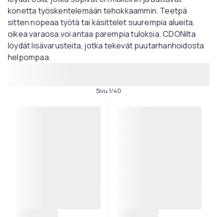
konetta työskentelemään tehokkaammin. Teetpä
sitten nopeaa työtä tai käsittelet suurempia alueita,
oikea varaosa voi antaa parempia tuloksia. CDONilta
löydät lisävarusteita, jotka tekevät puutarhanhoidosta
helpompaa.
Sivu 1/40