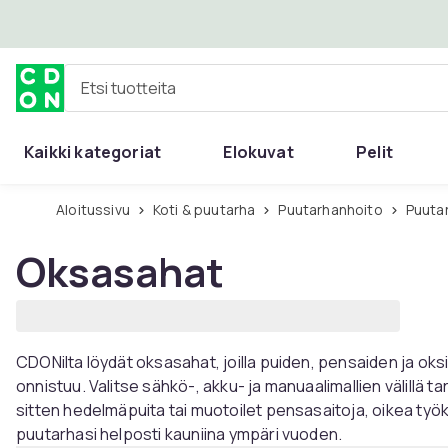
Ohita ja siirry pääsisältöön
Etsi tuotteita
Kaikki kategoriat
Elokuvat
Pelit
Aloitussivu
Koti & puutarha
Puutarhanhoito
Puuta
Oksasahat
CDONilta löydät oksasahat, joilla puiden, pensaiden ja oks
onnistuu. Valitse sähkö-, akku- ja manuaalimallien välillä t
sitten hedelmäpuita tai muotoilet pensasaitoja, oikea työka
puutarhasi helposti kauniina ympäri vuoden.