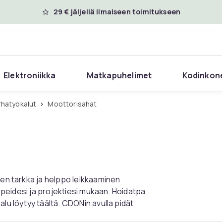
29 € jäljellä ilmaiseen toimitukseen
Elektroniikka
Matkapuhelimet
Kodinkon
rhatyökalut
Moottorisahat
ien tarkka ja helppo leikkaaminen
arpeidesi ja projektiesi mukaan. Hoidatpa
lu löytyy täältä. CDONin avulla pidät