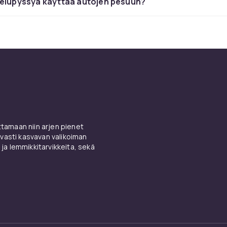
telupyssyä käyttää autojen pesuun?
moottorisaha CDONilta
ahoja tunnetuilta merkeiltä.
roitu vai käsikäyttöinen
sähkökäyttöiset moottorisahat sopivat suurempiin oksiin ja p
. Akku- ja johdollinen sähkösaha toimii hiljaa ja sopii kotip
et pienet sahat ovat kevyitä pienempien oksien nopeaan
amaan niin arjen pienet
 Turvavarustus kuten suojakäsineet ja kypärä on välttämät
vasti kasvavan valikoiman
oja sekä merkkituotemuksia että edullisia vaihtoehtoja.
 ja lemmikkitarvikkeita, sekä
oottorisahat CDONilta
ät laadukkaita sahoja Husqvarna, Stihl ja Bosch -merkkejä
urvallinen maksu takaavat sujuvan ostoksen.