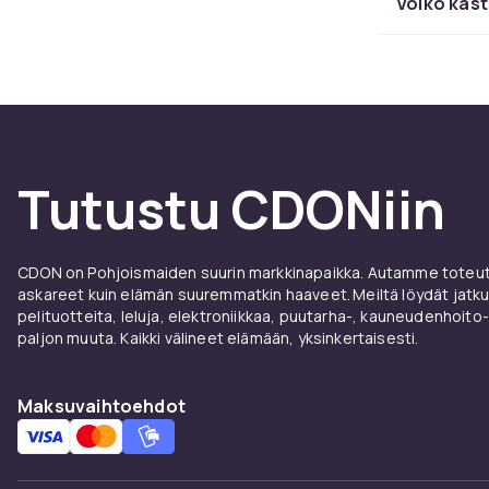
Voiko kas
Osta 
Laadukkaita s
Mootto
Tutustu CDONiin
Bensiini- ja 
harvennukseen
Käsikäyttöis
CDON on Pohjoismaiden suurin markkinapaikka. Autamme toteutt
leikkaukseen.
askareet kuin elämän suuremmatkin haaveet. Meiltä löydät jatku
CDON saat sah
pelituotteita, leluja, elektroniikkaa, puutarha-, kauneudenhoito-
paljon muuta. Kaikki välineet elämään, yksinkertaisesti.
Osta m
Maksuvaihtoehdot
Hos CDON löyd
toimitus ja t