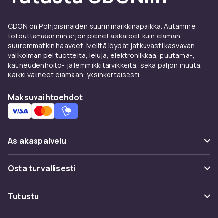
MagSafella – suojakuoret ja
lisävarusteet
CDON on Pohjoismaiden suurin markkinapaikka. Autamme
Etsitkö lisätarvikkeita iPhone 12 -
toteuttamaan niin arjen pienet askareet kuin elämän
suuremmatkin haaveet. Meiltä löydät jatkuvasti kasvavan
puhelinkotelo-puhelimeesi? CDON:ilta löydät
valikoiman pelituotteita, leluja, elektroniikkaa, puutarha-,
laajan valikoiman tarvikkeita iPhone 12 -
kauneudenhoito- ja lemmikkitarvikkeita, sekä paljon muuta.
puhelinkotelo-puhelimelle, jossa on
Kaikki välineet elämään, yksinkertaisesti.
kaksoiskamera A14 Bionicilla ja 5G:llä ja 5G ja
ensimmäinen iPhone MagSafella. Olitpa sitten
Maksuvaihtoehdot
etsimässä suojakuorta, näytönsuojaa, laturia
tai muita käytännöllisiä lisätarvikkeita, löydät
sen täältä.
Asiakaspalvelu
Suojakuoret ja näytönsuojat
iPhone 12 -puhelinkotelo-
Usein kysyttyä (UKK)
Osta turvallisesti
puhelimelle
Seuraa pakettia
Maksuvaihtoehdot
Tutustu
MagSafe-kuoret kiinnittyvät magneettisesti ja
Peruuta & palauta tästä
mahdollistavat 15W:n langattoman latauksen.
Toimitus