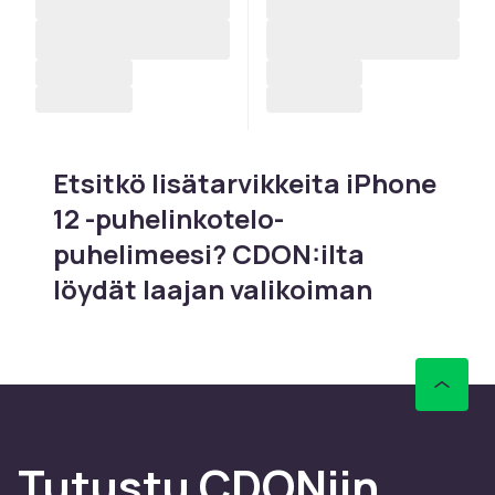
Etsitkö lisätarvikkeita iPhone
12 -puhelinkotelo-
puhelimeesi? CDON:ilta
löydät laajan valikoiman
tarvikkeita iPhone 12 -
puhelinkotelo-puhelimelle,
jossa on kaksoiskamera A14
Bionicilla ja 5G:llä ja 5G ja
ensimmäinen iPhone
Tutustu CDONiin