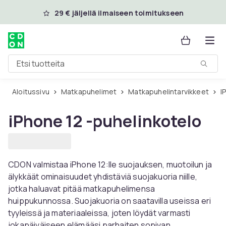
Ohita ja siirry pääsisältöön
29 € jäljellä ilmaiseen toimitukseen
Etsi tuotteita
Aloitussivu
Matkapuhelimet
Matkapuhelintarvikkeet
i
iPhone 12 -puhelinkotelo
CDON valmistaa iPhone 12:lle suojauksen, muotoilun ja
älykkäät ominaisuudet yhdistäviä suojakuoria niille,
jotka haluavat pitää matkapuhelimensa
huippukunnossa. Suojakuoria on saatavilla useissa eri
tyyleissä ja materiaaleissa, joten löydät varmasti
jokapäiväiseen elämääsi parhaiten sopivan.