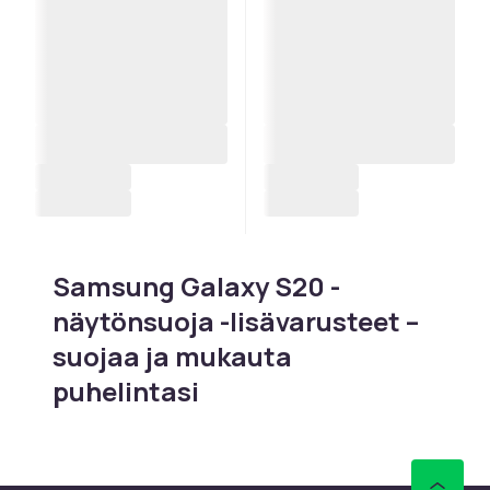
Samsung Galaxy S20 -
näytönsuoja -lisävarusteet –
suojaa ja mukauta
puhelintasi
Etsitkö lisätarvikkeita Samsung Galaxy S20 -
näytönsuoja-puhelimeesi? CDON:ilta löydät
laajan valikoiman tarvikkeita S-sarjan