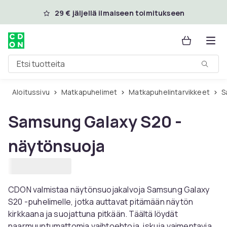
Ohita ja siirry pääsisältöön
29 € jäljellä ilmaiseen toimitukseen
Etsi tuotteita
Aloitussivu
Matkapuhelimet
Matkapuhelintarvikkeet
Samsung Galaxy S20 -
näytönsuoja
CDON valmistaa näytönsuojakalvoja Samsung Galaxy
S20 -puhelimelle, jotka auttavat pitämään näytön
kirkkaana ja suojattuna pitkään. Täältä löydät
naarmuuntumattomia vaihtoehtoja, iskuja vaimentavia