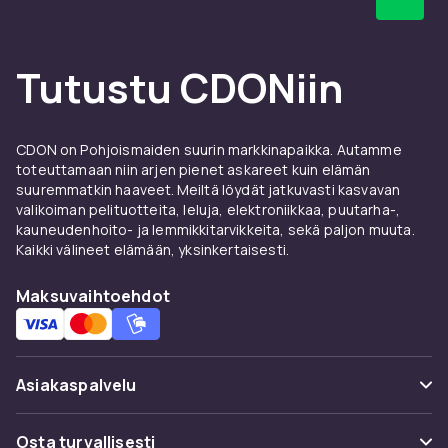
huippuluokan tekniikan ja premium-tuntuman
varten. Olitpa sitten etsimässä suojakuorta,
näytönsuojaa, laturia tai muita käytännöllisiä
Tutustu CDONiin
lisätarvikkeita, löydät oikean tuotteen täältä.
Suojakuoret ja näytönsuojat
CDON on Pohjoismaiden suurin markkinapaikka. Autamme
Samsung Galaxy S20 -
toteuttamaan niin arjen pienet askareet kuin elämän
suuremmatkin haaveet. Meiltä löydät jatkuvasti kasvavan
näytönsuoja -puhelimelle
valikoiman pelituotteita, leluja, elektroniikkaa, puutarha-,
kauneudenhoito- ja lemmikkitarvikkeita, sekä paljon muuta.
Hyvä suojakuori suojaa Samsung Galaxy S20 -
Kaikki välineet elämään, yksinkertaisesti.
näytönsuoja-puhelintasi naarmuilta ja iskuilta.
Valitse ohuen silikonisuojan ja kestävän
Maksuvaihtoehdot
iskunkestävän mallin väliltä. Yhdistä se
karkaistulasisuojaan täydelliseksi suojaksi.
Tutustu koko valikoimaan:
Samsungin
matkapuhelinkuoret ja tarvikkeet
CDON:ilta.
Asiakaspalvelu
Laturit ja kaapelit Samsung
Usein kysyttyä (UKK)
Osta turvallisesti