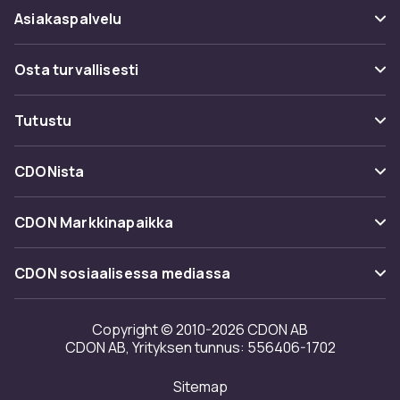
Asiakaspalvelu
Usein kysyttyä (UKK)
Osta turvallisesti
Seuraa pakettia
Maksuvaihtoehdot
Tutustu
Peruuta & palauta tästä
Toimitus
Kategoriat
Ota yhteyttä
CDONista
Käyttöehdot
Tuotemerkit
Tietoa meistä
Takaisinvedot
CDON Markkinapaikka
Oppaat
Asiakasarvionnit
Merchant Help Center
CDON sosiaalisessa mediassa
Työskentele kanssamme
Investor relations
Copyright © 2010-2026 CDON AB
CDON AB, Yrityksen tunnus: 556406-1702
Saavutettavuusseloste
Sitemap
Avoimuusraportti