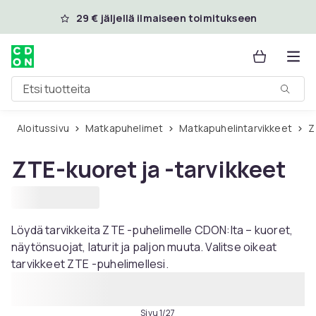
Ohita ja siirry pääsisältöön
29 € jäljellä ilmaiseen toimitukseen
Etsi tuotteita
Aloitussivu
Matkapuhelimet
Matkapuhelintarvikkeet
ZTE-kuoret ja -tarvikkeet
Löydä tarvikkeita ZTE -puhelimelle CDON:lta – kuoret,
näytönsuojat, laturit ja paljon muuta. Valitse oikeat
tarvikkeet ZTE -puhelimellesi.
Sivu 1/27