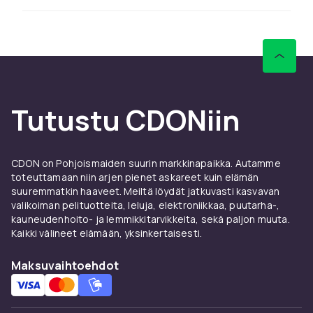
Kaapelit ja laturit kuluvat ajan myötä. Uusi
punottu USB-C-kaapeli kestää pidempään ja
lataa nopeammin. Utforsk
matkapuhelinlaturit
hos CDON.
Lisää tarvikkeita ZTE -
puhelimille
Tutustu CDONiin
Katso koko ZTE -tarvikevalikoima –
ZTE -
tarvikevalikoima kaikille malleille
hos CDON.
CDON on Pohjoismaiden suurin markkinapaikka. Autamme
Löydä oikeat tarvikkeet ZTE -puhelimelle
toteuttamaan niin arjen pienet askareet kuin elämän
CDON:n huolella valitusta valikoimasta
suuremmatkin haaveet. Meiltä löydät jatkuvasti kasvavan
valikoiman pelituotteita, leluja, elektroniikkaa, puutarha-,
edulliseen hintaan nopealla toimituksella koko
kauneudenhoito- ja lemmikkitarvikkeita, sekä paljon muuta.
Suomeen.
Kaikki välineet elämään, yksinkertaisesti.
Maksuvaihtoehdot