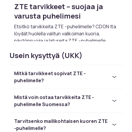
ZTE tarvikkeet – suojaa ja
varusta puhelimesi
Etsitkö tarvikkeita ZTE -puhelimelle? CDON:lta
löydät huolella valitun valikoiman kuoria,
näytönsuojia ja latureita ZTE -puhelimelle.
Tarvikkeet ovat yhteensopivia ZTE -puhelimen
Usein kysyttyä (UKK)
kanssa ja optimoitu päivittäiseen käyttöön.
Suositut tarvikkeet ZTE -
Mitkä tarvikkeet sopivat ZTE -
puhelimelle
puhelimelle?
Suojaa ZTE -puhelimesi huolella valitulla
kuorella. Ohuet läpinäkyvät kuoret säilyttävät
Mistä voin ostaa tarvikkeita ZTE -
alkuperäisen ulkonäön, robustit iskua
puhelimelle Suomessa?
vaimentavat vaihtoehdot antavat
maksimaalisen suojan. Se
puhelinkuoret
hos
Tarvitsenko mallikohtaisen kuoren ZTE
CDON.
-puhelimelle?