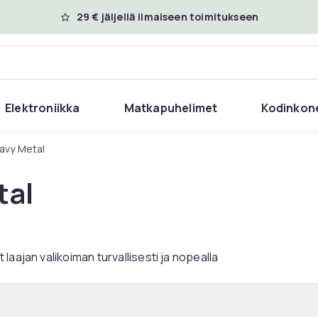
29 € jäljellä ilmaiseen toimitukseen
Elektroniikka
Matkapuhelimet
Kodinkon
eavy Metal
tal
aajan valikoiman turvallisesti ja nopealla