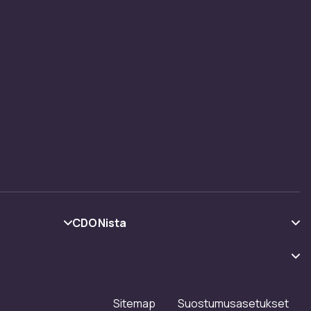
CDONista
Tietoa meistä
Asiakasarvionnit
Työskentele kanssamme
Sitemap
Suostumusasetukset