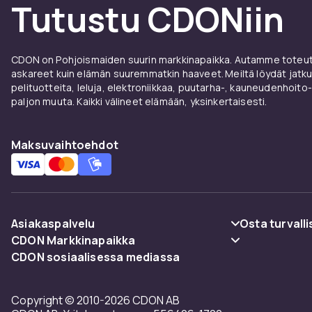
Tutustu CDONiin
CDON on Pohjoismaiden suurin markkinapaikka. Autamme toteutt
askareet kuin elämän suuremmatkin haaveet. Meiltä löydät jatku
pelituotteita, leluja, elektroniikkaa, puutarha-, kauneudenhoito-
paljon muuta. Kaikki välineet elämään, yksinkertaisesti.
Maksuvaihtoehdot
Asiakaspalvelu
Osta turvalli
CDON Markkinapaikka
Usein kysyttyä (UKK)
Maksuvaiht
CDON sosiaalisessa mediassa
Merchant Help Center
Seuraa pakettia
Toimitus
Copyright © 2010-2026 CDON AB
Peruuta & palauta tästä
Käyttöehdot