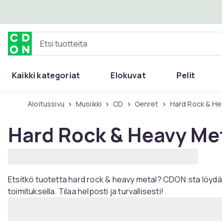
Ohita ja siirry pääsisältöön
Etsi tuotteita
Kaikki kategoriat
Elokuvat
Pelit
Aloitussivu
Musiikki
CD
Genret
Hard Rock & H
Hard Rock & Heavy Me
Etsitkö tuotetta hard rock & heavy metal? CDON:sta löydät l
toimituksella. Tilaa helposti ja turvallisesti!