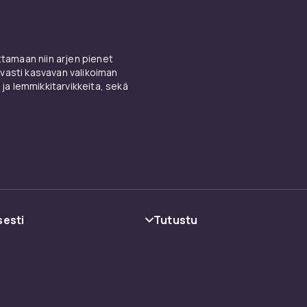
amaan niin arjen pienet
vasti kasvavan valikoiman
 ja lemmikkitarvikkeita, sekä
sesti
Tutustu
oehdot
Kategoriat
Tuotemerkit
Oppaat