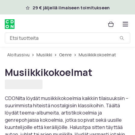
Ohita ja siirry pääsisältöön
29 € jäljellä ilmaiseen toimitukseen
Etsi tuotteita
Aloitussivu
Musiikki
Genre
Musiikkikokoelmat
Musiikkikokoelmat
CDONilta löydät musiikkikokoelmia kaikkiin tilaisuuksiin –
suurimmista hiteistä nostalgisiin klassikoihin. Täältä
löydät teema-albumeita, artistikokoelmia ja
genrepohjaisia ​​kokoelmia, jotka sopivat sekä uusille
kuuntelijoille että keräilijöille. Halusitpa sitten täyttää
auton, juhlat tai arjen musiikilla, löydät varmasti jotakin.