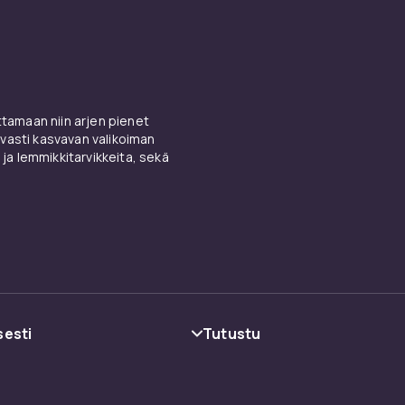
amaan niin arjen pienet
vasti kasvavan valikoiman
 ja lemmikkitarvikkeita, sekä
sesti
Tutustu
oehdot
Kategoriat
Tuotemerkit