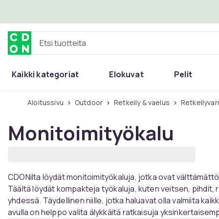
Ohita ja siirry pääsisältöön
Etsi tuotteita
Kaikki kategoriat
Elokuvat
Pelit
Aloitussivu
Outdoor
Retkeily & vaelus
Retkeilyva
Monitoimityökalu
CDONilta löydät monitoimityökaluja, jotka ovat välttämättömiä
Täältä löydät kompakteja työkaluja, kuten veitsen, pihdit, r
yhdessä. Täydellinen niille, jotka haluavat olla valmiita kai
avulla on helppo valita älykkäitä ratkaisuja yksinkertaise