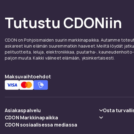
Tutustu CDONiin
CDON on Pohjoismaiden suurin markkinapaikka. Autamme toteutt
askareet kuin elämän suuremmatkin haaveet. Meiltä löydät jatku
pelituotteita, leluja, elektroniikkaa, puutarha-, kauneudenhoito-
paljon muuta. Kaikki välineet elämään, yksinkertaisesti.
Maksuvaihtoehdot
Asiakaspalvelu
Osta turvalli
CDON Markkinapaikka
Usein kysyttyä (UKK)
Maksuvaiht
CDON sosiaalisessa mediassa
Merchant Help Center
Seuraa pakettia
Toimitus