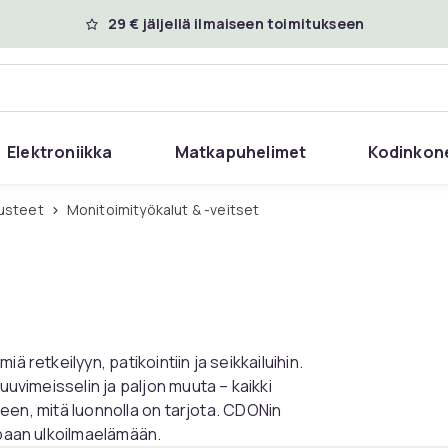
29 € jäljellä ilmaiseen toimitukseen
Elektroniikka
Matkapuhelimet
Kodinkon
rusteet
Monitoimityökalut & -veitset
 retkeilyyn, patikointiin ja seikkailuihin.
uuvimeisselin ja paljon muuta – kaikki
kkeen, mitä luonnolla on tarjota. CDONin
mpaan ulkoilmaelämään.