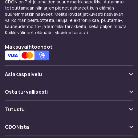
ansiosta ne varmistavat, että mittauksesi ovat
CDON on Pohjoismaiden suurin markkinapaikka. Autamme
aina tarkkoja. Tarvitsetpa sitten yksinkertaisen
toteuttamaan niin arjen pienet askareet kuin elämän
suuremmatkin haaveet. Meiltä löydät jatkuvasti kasvavan
astemittauksen perusmittauksiin tai
valikoiman pelituotteita, leluja, elektroniikkaa, puutarha-,
edistyneemmän mallin monimutkaisiin tehtäviin,
kauneudenhoito- ja lemmikkitarvikkeita, sekä paljon muuta.
valikoimastamme löytyy jokaiseen tarpeeseen
Kaikki välineet elämään, yksinkertaisesti.
jotakin.
Maksuvaihtoehdot
CDONilla pyrimme tarjoamaan asiakkaillemme
parhaan valikoiman laadukkaita tuotteita
luotettavalla ja kätevällä tavalla. Katso kaikki
tuotteet ja löydä tarpeisiisi sopiva astemitta.
Asiakaspalvelu
Osta nyt ja koe ero huolellisesti valituilla
työkaluillamme. Paranna projektejasi tarkasti ja
Usein kysyttyä (UKK)
Osta turvallisesti
luotettavasti – osta täältä!
Seuraa pakettia
Maksuvaihtoehdot
Tutustu
Peruuta & palauta tästä
Toimitus
Kategoriat
Ota yhteyttä
CDONista
Käyttöehdot
Tuotemerkit