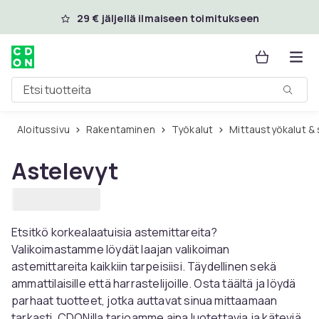
Ohita ja siirry pääsisältöön
29 € jäljellä ilmaiseen toimitukseen
Etsi tuotteita
Aloitussivu
Rakentaminen
Työkalut
Mittaustyökalut &
Astelevyt
Etsitkö korkealaatuisia astemittareita?
Valikoimastamme löydät laajan valikoiman
astemittareita kaikkiin tarpeisiisi. Täydellinen sekä
ammattilaisille että harrastelijoille. Osta täältä ja löydä
parhaat tuotteet, jotka auttavat sinua mittaamaan
tarkasti. CDONilla tarjoamme aina luotettavia ja käteviä