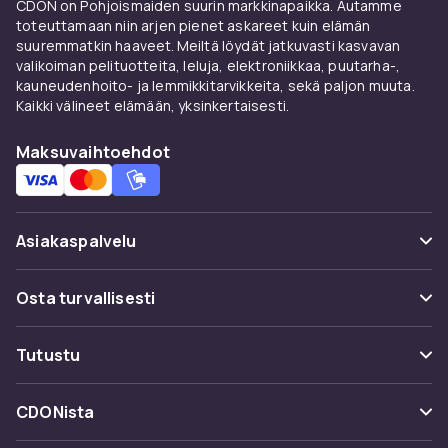
parhaat työkalut. Tunnettujen tuotemerkkien
CDON on Pohjoismaiden suurin markkinapaikka. Autamme
anturien ja etsimien avulla voit olla varma, että
toteuttamaan niin arjen pienet askareet kuin elämän
suuremmatkin haaveet. Meiltä löydät jatkuvasti kasvavan
saat luotettavia ja tarkkoja tuloksia joka kerta.
valikoiman pelituotteita, leluja, elektroniikkaa, puutarha-,
Nämä työkalut sopivat täydellisesti sekä
kauneudenhoito- ja lemmikkitarvikkeita, sekä paljon muuta.
teollisiin että henkilökohtaisiin projekteihin, ja
Kaikki välineet elämään, yksinkertaisesti.
ne on suunniteltu käyttäjäystävällisiksi ja
kestäviksi.
Maksuvaihtoehdot
Haluatko parantaa mittauksiasi ja
tutkimuksiasi? Osta nyt ja tutustu laajaan
anturi- ja etsintälaitevalikoimaamme. CDONilta
Asiakaspalvelu
löydät aina parhaat mahdolliset, ja pyrimme
tarjoamaan asiakkaillemme luotettavan ja
Usein kysyttyä (UKK)
Osta turvallisesti
kätevän ostokokemuksen. Katso kaikki
Seuraa pakettia
tuotteet ja löydä tarpeisiisi sopiva.
Maksuvaihtoehdot
Tutustu
Peruuta & palauta tästä
Toimitus
Kategoriat
Ota yhteyttä
CDONista
Käyttöehdot
Tuotemerkit