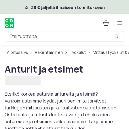
Ohita ja siirry pääsisältöön
29 € jäljellä ilmaiseen toimitukseen
Etsi tuotteita
Aloitussivu
Rakentaminen
Työkalut
Mittaustyökalut &
Anturit ja etsimet
Etsitkö korkealaatuisia antureita ja etsimiä?
Valikoimastamme löydät juuri sen, mitä tarvitset
tarkkojen mittausten ja kartoitusten suorittamiseen.
Osta täältä ja tutustu luotettavien ja tehokkaiden
antureiden ja etsimien valikoimaamme. Tarjoamme
tuotteita, jotka yhdistävät tarkkuuden