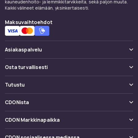
kauneudenhoito- ja lemmikkitarvikkeita, sekä paljon muuta.
tekonahka ovat kestävämpiä ja helpompia
Kaikki välineet elämään, yksinkertaisesti.
puhdistaa. Pellava ja puuvillasekoitteet
hengittävät hyvin ja sopivat valoisiin ja
Maksuvaihtoehdot
rennompiin sisustuksiin. Rakenteiset kankaat
kuten bouclé ja chenille ovat kulutuskestäviä,
mikä tekee niistä suositun valinnan perheisiin,
joissa on lapsia ja lemmikkejä.
Asiakaspalvelu
Klassisia malleja etsivät löytävät laajan
Usein kysyttyä (UKK)
valikoiman
Chesterfield-nojatuoleja
syvällä
Osta turvallisesti
kapitonoinnilla ja ajattomalla nahkakäsityöllä.
Seuraa pakettia
Maksimaalista mukavuutta haluaville
Maksuvaihtoehdot
Tutustu
Peruuta & palauta tästä
suosittelemme tutustumaan
Toimitus
mekanismituoleihin
, joissa on säädettävä
Kategoriat
Ota yhteyttä
CDONista
selkänoja ja avattava jalkatuki.
Käyttöehdot
Tuotemerkit
Lisäistuin tai jalkamukavuus löytyy
rahit &
Tietoa meistä
Takaisinvedot
CDON Markkinapaikka
säkkituolit
-valikoimasta useissa koissa,
Oppaat
materiaaleissa ja väreissä.
Asiakasarvionnit
Merchant Help Center
CDON sosiaalisessa mediassa