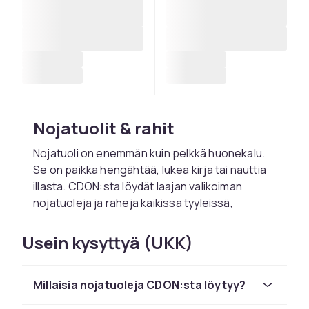
Nojatuolit & rahit
Nojatuoli on enemmän kuin pelkkä huonekalu.
Se on paikka hengähtää, lukea kirja tai nauttia
illasta. CDON:sta löydät laajan valikoiman
nojatuoleja ja raheja kaikissa tyyleissä,
materiaaleissa ja hintakategorioissa. Olitpa
sitten etsimässä ajatonta klassikkoa, modernia
Usein kysyttyä (UKK)
mukavuutta tai rohkeaa designlausuntoa,
löydät jotakin jokaiseen kotiin ja makuun.
Millaisia nojatuoleja CDON:sta löytyy?
Tyylit ja nojatuolityypit