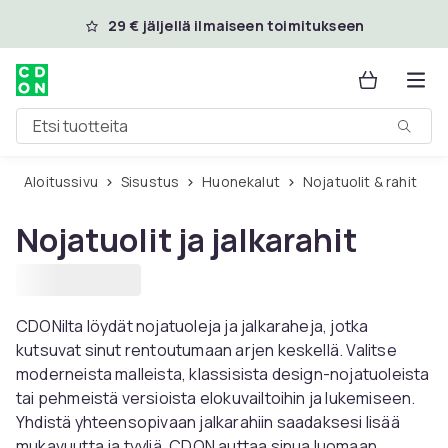
Ohita ja siirry pääsisältöön
29 € jäljellä ilmaiseen toimitukseen
Etsi tuotteita
Aloitussivu
Sisustus
Huonekalut
Nojatuolit & rahit
Nojatuolit ja jalkarahit
CDONilta löydät nojatuoleja ja jalkaraheja, jotka
kutsuvat sinut rentoutumaan arjen keskellä. Valitse
moderneista malleista, klassisista design-nojatuoleista
tai pehmeistä versioista elokuvailtoihin ja lukemiseen.
Yhdistä yhteensopivaan jalkarahiin saadaksesi lisää
mukavuutta ja tyyliä. CDON auttaa sinua luomaan