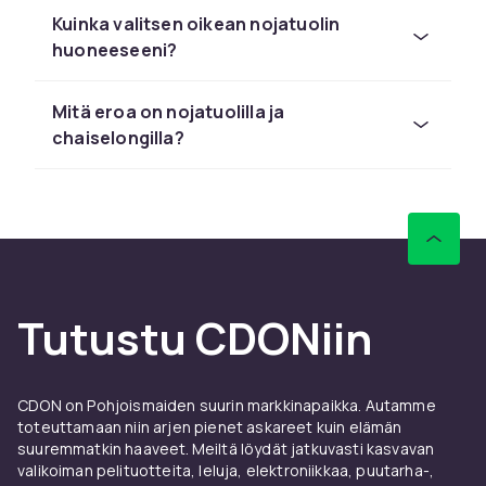
Nojatuolimarkkinoilla on monia eri tyylejä.
Kuinka valitsen oikean nojatuolin
Klassiset mallit kuten Chesterfield- ja Howard-
huoneeseeni?
nojatuoli juontavat juurensa brittiläisestä ja
skandinaavisesta huonekalukulttuurista ja
Mitä eroa on nojatuolilla ja
tunnetaan selkeistä muotokielistään ja
chaiselongilla?
erinomaisesta käsityölaadustaan. Modernit
nojatuolit ovat usein puhtaammilla linjoilla,
kevyemmällä rakenteella ja joustavammilla
materiaaleilla. Mekanismituolit tarjoavat
puolestaan maksimaalisen mukavuuden, kun
taas chaiselongit mahdollistavat jalkojen
venyttämisen täysin suoriksi.
Tutustu CDONiin
Materiaalit ja verhoilu
Materiaalin valinta vaikuttaa merkittävästi sekä
CDON on Pohjoismaiden suurin markkinapaikka. Autamme
ulkonäköön että kestävyyteen. Sametti antaa
toteuttamaan niin arjen pienet askareet kuin elämän
ylellisen ja lämpimän vaikutelman, mutta voi olla
suuremmatkin haaveet. Meiltä löydät jatkuvasti kasvavan
herkempi tahroille, kun taas nahka ja
valikoiman pelituotteita, leluja, elektroniikkaa, puutarha-,