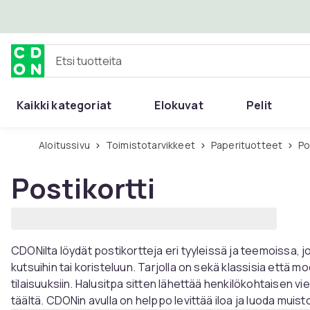
Ohita ja siirry pääsisältöön
Etsi tuotteita
Kaikki kategoriat
Elokuvat
Pelit
Aloitussivu
Toimistotarvikkeet
Paperituotteet
P
Postikortti
CDONilta löydät postikortteja eri tyyleissä ja teemoissa, jo
kutsuihin tai koristeluun. Tarjolla on sekä klassisia että mo
tilaisuuksiin. Halusitpa sitten lähettää henkilökohtaisen vie
täältä. CDONin avulla on helppo levittää iloa ja luoda muistoj