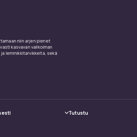
amaan niin arjen pienet
vasti kasvavan valikoiman
 ja lemmikkitarvikkeita, sekä
sesti
Tutustu
oehdot
Kategoriat
Tuotemerkit