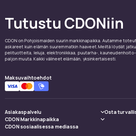
Tutustu CDONiin
CDON on Pohjoismaiden suurin markkinapaikka. Autamme toteutt
askareet kuin elämän suuremmatkin haaveet. Meiltä löydät jatku
pelituotteita, leluja, elektroniikkaa, puutarha-, kauneudenhoito-
paljon muuta. Kaikki välineet elämään, yksinkertaisesti.
Maksuvaihtoehdot
Asiakaspalvelu
Osta turvalli
CDON Markkinapaikka
Usein kysyttyä (UKK)
Maksuvaiht
CDON sosiaalisessa mediassa
Merchant Help Center
Seuraa pakettia
Toimitus