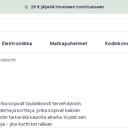
29 € jäljellä ilmaiseen toimitukseen
Elektroniikka
Matkapuhelimet
Kodinkon
ostikortit
tka sopivat täydellisesti tervehdyksiin,
derneja kortteja, jotka sopivat kaikkiin
stin tai kerätä kauniita aiheita, löydät sen
a – yksi kortti kerrallaan.