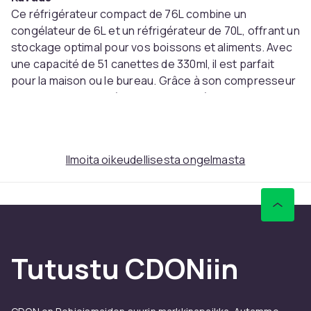
Ce réfrigérateur compact de 76L combine un
congélateur de 6L et un réfrigérateur de 70L, offrant un
stockage optimal pour vos boissons et aliments. Avec
une capacité de 51 canettes de 330ml, il est parfait
pour la maison ou le bureau. Grâce à son compresseur
performant, ses 5 réglages de température et son
design moderne avec éclairage LED, il assure un
fonctionnement silencieux et une consommation
énergétique efficace.
Ilmoita oikeudellisesta ongelmasta
Principales caractéristiques
Refroidissement rapide et silencieux (moins de 43
dB) grâce à un compresseur puissant
Cinq réglages de température : congélateur de
-10°C à 0°C, réfrigérateur de 0°C à 10°C
Design compact et autonome, idéal pour les
Tutustu CDONiin
espaces réduits comme salons, chambres ou
bureaux
Capacité totale de 76L, avec un congélateur de 6L et