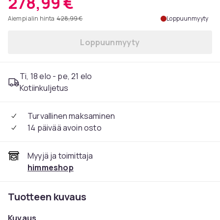
278,99 €
Aiempi alin hinta
428,99 €
Loppuunmyyty
Loppuunmyyty
Ti, 18 elo - pe, 21 elo
Kotiinkuljetus
Turvallinen maksaminen
14 päivää avoin osto
Myyjä ja toimittaja
himmeshop
Tuotteen kuvaus
Kuvaus