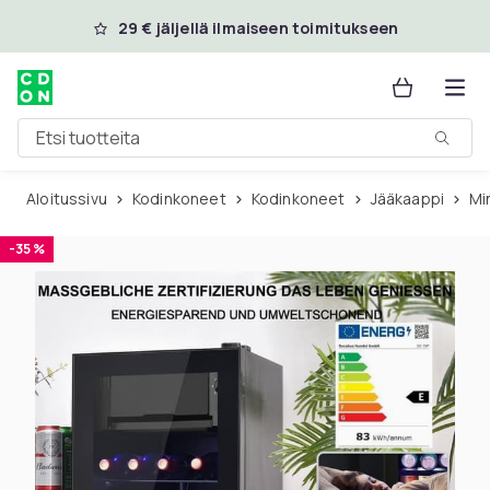
Ohita ja siirry pääsisältöön
29 € jäljellä ilmaiseen toimitukseen
Etsi tuotteita
Aloitussivu
Kodinkoneet
Kodinkoneet
Jääkaappi
M
-35 %