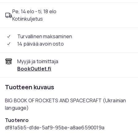
Pe, 14 elo - ti, 18 elo
Kotiinkuljetus
Turvallinen maksaminen
14 päivää avoin osto
Myyjä ja toimittaja
BookOutlet.fi
Tuotteen kuvaus
BIG BOOK OF ROCKETS AND SPACECRAFT (Ukrainian
language)
Tuotenro
df81a5b5-d1de-5af9-95be-a8ae6590019a