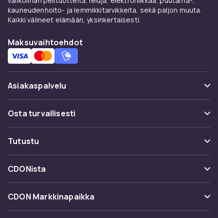
valikoiman pelituotteita, leluja, elektroniikkaa, puutarha-,
kauneudenhoito- ja lemmikkitarvikkeita, sekä paljon muuta.
Kaikki välineet elämään, yksinkertaisesti.
Maksuvaihtoehdot
Asiakaspalvelu
Usein kysyttyä (UKK)
Osta turvallisesti
Seuraa pakettia
Maksuvaihtoehdot
Tutustu
Peruuta & palauta tästä
Toimitus
Kategoriat
Ota yhteyttä
CDONista
Käyttöehdot
Tuotemerkit
Tietoa meistä
Takaisinvedot
CDON Markkinapaikka
Oppaat
Asiakasarvionnit