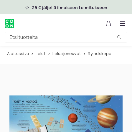
Ohita ja siirry pääsisältöön
29 € jäljellä ilmaiseen toimitukseen
Etsi tuotteita
Aloitussivu
Lelut
Leluajoneuvot
Rymdskepp