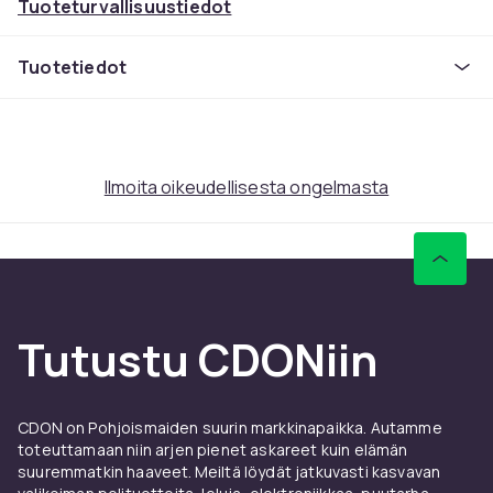
Tuoteturvallisuustiedot
Tuotetiedot
Ilmoita oikeudellisesta ongelmasta
Tutustu CDONiin
CDON on Pohjoismaiden suurin markkinapaikka. Autamme
toteuttamaan niin arjen pienet askareet kuin elämän
suuremmatkin haaveet. Meiltä löydät jatkuvasti kasvavan