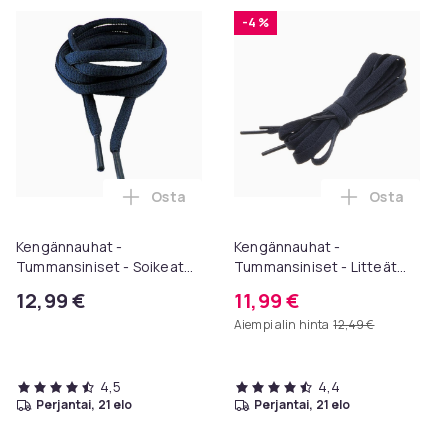
-4 %
Osta
Osta
Lisää Kengännauhat - Tummansiniset - So
Lisää Keng
Kengännauhat -
Kengännauhat -
Tummansiniset - Soikeat
Tummansiniset - Litteät
[130 cm]
[140 cm]
12,99 €
11,99 €
Aiempi alin hinta
12,49 €
4,5
4,4
perjantai, 21 elo
perjantai, 21 elo