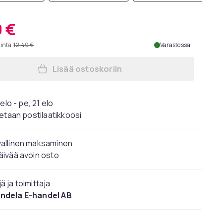
9 €
hinta
12,49 €
Varastossa
Lisää ostoskoriin
Lisää Kengännauhat - Vaaleanharmaa
elo - pe, 21 elo
etaan postilaatikkoosi
vallinen maksaminen
äivää avoin osto
ä ja toimittaja
ndela E-handel AB