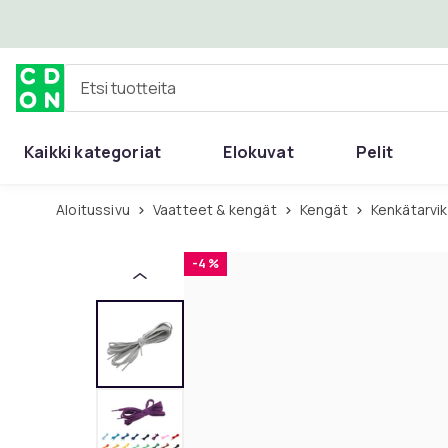
Ohita ja siirry pääsisältöön
Etsi tuotteita
Kaikki kategoriat
Elokuvat
Pelit
Aloitussivu
Vaatteet & kengät
Kengät
Kenkätarvi
-4 %