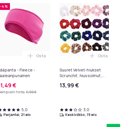
-4 %
Osta
Osta
50 cm] ostoskoriin
nnauhat - Pyöreät [100 cm] - Tummansiniset ostoskoriin
Lisää Pääpanta - Fleece - Vaaleanpunainen 
Lisää Suuret 
ääpanta - Fleece -
Suuret Velvet-hiukset
So
aaleanpunainen
Scrunchit, hiussolmut,
jo
hiusnauhat, hiusnauhat
Yks
11,49 €
13,99 €
1
iempi alin hinta
11,99 €
5,0
3,0
perjantai, 21 elo
keskiviikko, 19 elo