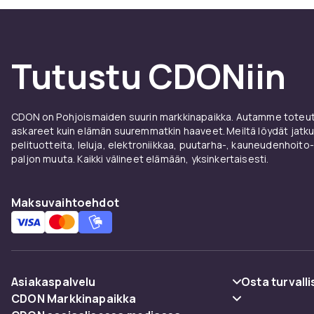
Tutustu CDONiin
CDON on Pohjoismaiden suurin markkinapaikka. Autamme toteutt
askareet kuin elämän suuremmatkin haaveet. Meiltä löydät jatku
pelituotteita, leluja, elektroniikkaa, puutarha-, kauneudenhoito-
paljon muuta. Kaikki välineet elämään, yksinkertaisesti.
Maksuvaihtoehdot
Asiakaspalvelu
Osta turvalli
CDON Markkinapaikka
Usein kysyttyä (UKK)
Maksuvaiht