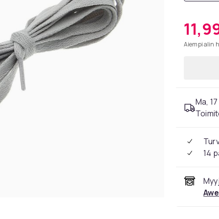
11,9
Aiempi alin 
Ma, 17 
Toimit
Tur
14 p
Myyj
Awe