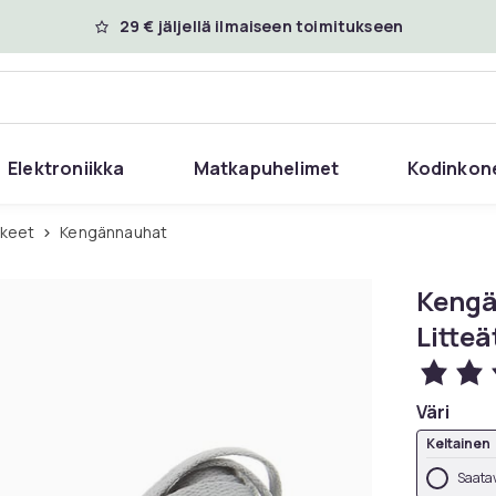
29 € jäljellä ilmaiseen toimitukseen
Elektroniikka
Matkapuhelimet
Kodinkon
kkeet
Kengännauhat
Kengä
Litteä
Väri
Keltainen
Saatav