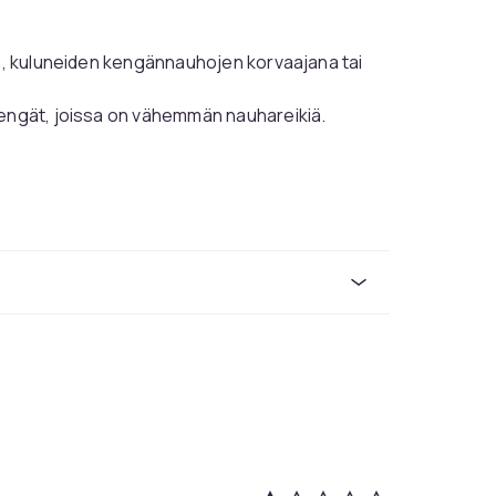
en, kuluneiden kengännauhojen korvaajana tai
kengät, joissa on vähemmän nauhareikiä.
ailukohdan istuvuudesta ja pituudesta.
to antavat eri pituisia kengännauhoja.
tusta.