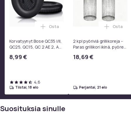
Osta
Osta
Lisää Korvatyynyt Bose QC35 I/II, QC25
Lisää 2 
Korvatyynyt Bose QC35 I/II,
2 kpl pyöriviä grillikoreja -
QC25, QC15, QC 2 AE 2, AE
Paras grillikori ikinä, pyöreä
2i, AE 2w, SoundTrue,
ruostumattomasta
8,99 €
18,69 €
SoundLink Black
teräksestä valmistettu
grilliverkko
4,6
tiistai, 18 elo
perjantai, 21 elo
Suosituksia sinulle