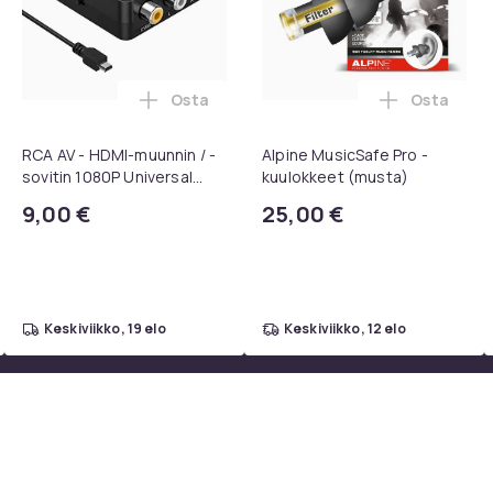
Osta
Osta
, QC15, QC 2 AE 2, AE 2i, AE 2w, SoundTrue, SoundLink Black ost
kpl pyöriviä grillikoreja - Paras grillikori ikinä, pyöreä ruostu
Lisää RCA AV - HDMI-muunnin / -sovitin 
Lisää Alp
RCA AV - HDMI-muunnin / -
Alpine MusicSafe Pro -
sovitin 1080P Universal
kuulokkeet (musta)
Musta
9,00 €
25,00 €
keskiviikko, 19 elo
keskiviikko, 12 elo