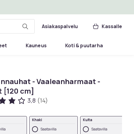
Asiakaspalvelu
Kassalle
eet
Kauneus
Koti & puutarha
nnauhat - Vaaleanharmaat -
t [120 cm]
3,8
(14)
Khaki
Kulta
illa
Saatavilla
Saatavilla