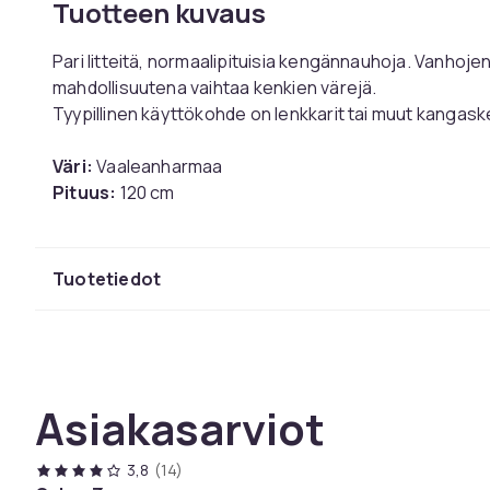
Tuotteen kuvaus
Pari litteitä, normaalipituisia kengännauhoja. Vanhoj
mahdollisuutena vaihtaa kenkien värejä.
Tyypillinen käyttökohde on lenkkarit tai muut kangas
Väri:
Vaaleanharmaa
Pituus:
120 cm
Leveys:
0,8 cm
Materiaali:
Polyesteri
Tuotetiedot
Koko-opas
Mittaa vanhat kengännauhasi saadaksesi parhaan vert
Kengän tyyppi, reikien lukumäärä ja nauhoitusvaihtoeh
Tämä koko-opas koskee perinteistä ristikkäin nauhoi
Asiakasarviot
Reikä | Pituus 4–6 | 80 cm
5–7 | 100 cm
3,8
(14)
6-9 | 120 cm (Lenkkarit)