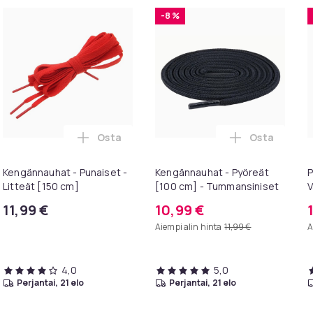
-8 %
Osta
Osta
ikeat [130 cm] ostoskoriin
ännauhat - Tummansiniset - Litteät [140 cm] ostoskoriin
Lisää Kengännauhat - Punaiset - Litteät [1
Lisää Kengä
Kengännauhat - Punaiset -
Kengännauhat - Pyöreät
P
Litteät [150 cm]
[100 cm] - Tummansiniset
V
11,99 €
10,99 €
Aiempi alin hinta
11,99 €
A
4,0
5,0
perjantai, 21 elo
perjantai, 21 elo