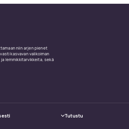
amaan niin arjen pienet
vasti kasvavan valikoiman
 ja lemmikkitarvikkeita, sekä
sesti
Tutustu
oehdot
Kategoriat