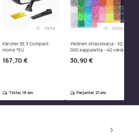
Osta
Osta
oskoriin
mattomasta teräksestä valmistettu grilliverkko ostoskoriin
1080P Universal Musta ostoskoriin
ine MusicSafe Pro -kuulokkeet (musta) ostoskoriin
Lisää Kärcher SE 3 Compact Home *EU ost
Lisää Ylelli
Kärcher SE 3 Compact
Ylellinen strassisarja - 32
Home *EU
000 kappaletta - 40 väriä -
Strassit laatikossa - DIY-
167,70 €
30,90 €
strassit - koko 3mm - Liima
pinseteillä - liimattavat
strassit -
tiistai, 18 elo
perjantai, 21 elo
Paneeli 1 