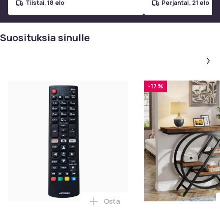
tiistai, 18 elo
perjantai, 21 elo
Suosituksia sinulle
-17 %
Osta
Lisää Kaukosäädin LG TV AKB750