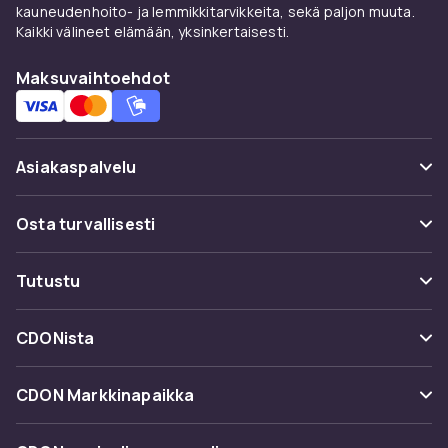
kauneudenhoito- ja lemmikkitarvikkeita, sekä paljon muuta.
Kaikki välineet elämään, yksinkertaisesti.
Maksuvaihtoehdot
Asiakaspalvelu
Usein kysyttyä (UKK)
Osta turvallisesti
Seuraa pakettia
Maksuvaihtoehdot
Tutustu
Peruuta & palauta tästä
Toimitus
Kategoriat
Ota yhteyttä
CDONista
Käyttöehdot
Tuotemerkit
Tietoa meistä
Takaisinvedot
CDON Markkinapaikka
Oppaat
Asiakasarvionnit
Merchant Help Center