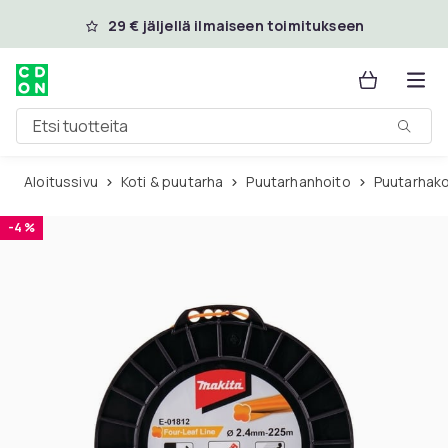
Ohita ja siirry pääsisältöön
29 € jäljellä ilmaiseen toimitukseen
Etsi tuotteita
Aloitussivu
Koti & puutarha
Puutarhanhoito
Puutarhak
-4 %