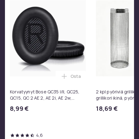
Osta
Lisää Korvatyynyt Bose QC35 I/
Korvatyynyt Bose QC35 I/II, QC25,
2 kpl pyöriviä grilliko
QC15, QC 2 AE 2, AE 2i, AE 2w,
grillikori ikinä, pyöre
SoundTrue, SoundLink Black
ruostumattomasta 
8,99 €
18,69 €
valmistettu grilliver
4,6