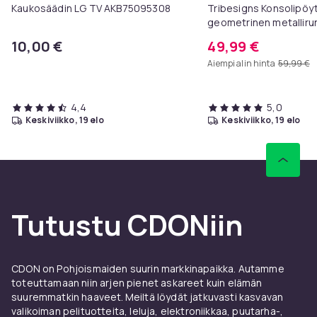
Kaukosäädin LG TV AKB75095308
Tribesigns Konsolipöyt
geometrinen metallirun
x 81 cm, eteispöytä, s
10,00 €
49,99 €
sohvapöytä
Aiempi alin hinta
59,99 €
4,4
5,0
keskiviikko, 19 elo
keskiviikko, 19 elo
Tutustu CDONiin
CDON on Pohjoismaiden suurin markkinapaikka. Autamme
toteuttamaan niin arjen pienet askareet kuin elämän
suuremmatkin haaveet. Meiltä löydät jatkuvasti kasvavan
valikoiman pelituotteita, leluja, elektroniikkaa, puutarha-,