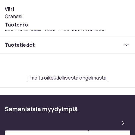
Väri
Oranssi
Tuotenro
579c43c9-0672-4505-bc77-55f4f4f3b550
Tuoteturvallisuustiedot
Tuotetiedot
Ilmoita oikeudellisesta ongelmasta
Samanlaisia ​​myydyimpiä
Pa