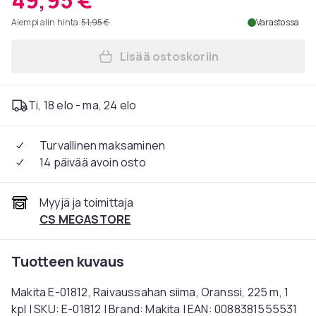
49,95 €
Aiempi alin hinta
51,95 €
Varastossa
Lisää ostoskoriin
Lisää Makita E-01812, Raivau
Ti, 18 elo - ma, 24 elo
Turvallinen maksaminen
14 päivää avoin osto
Myyjä ja toimittaja
CS MEGASTORE
Tuotteen kuvaus
Makita E-01812, Raivaussahan siima, Oranssi, 225 m, 1
kpl | SKU: E-01812 | Brand: Makita | EAN: 0088381555531