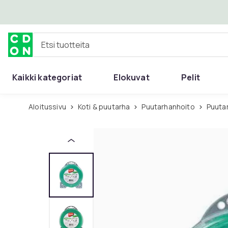
Ohita ja siirry pääsisältöön
Etsi tuotteita
Kaikki kategoriat
Elokuvat
Pelit
Aloitussivu
Koti & puutarha
Puutarhanhoito
Puut