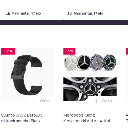
maanantai, 17 elo
maanantai, 17 elo
-12 %
-3 %
Osta
Osta
intendo ostoskoriin
HILIIN Suuri Hollywood meikkipeili lampuilla USB-pöytälevy sei
Lisää Suunto 7/9/9 Baro/D5 silikoniranneke
Lisää Merced
Suunto 7/9/9 Baro/D5
Mercedes-Benz
A
silikoniranneke Black
Keskimerkki Auto - 4-Kpl -
T
75mm Svart
p