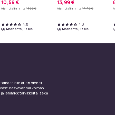
10,59 €
13,99 €
k
Aiempi alin hinta
11,99 €
Aiempi alin hinta
14,49 €
A
4,6
4,3
maanantai, 17 elo
maanantai, 17 elo
amaan niin arjen pienet
vasti kasvavan valikoiman
 ja lemmikkitarvikkeita, sekä