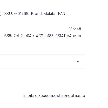
 | SKU: E-01769 | Brand: Makita | EAN:
Vihreä
638a7eb2-e04e-4f71-bf88-03f411e4aecb
Ilmoita oikeudellisesta ongelmasta