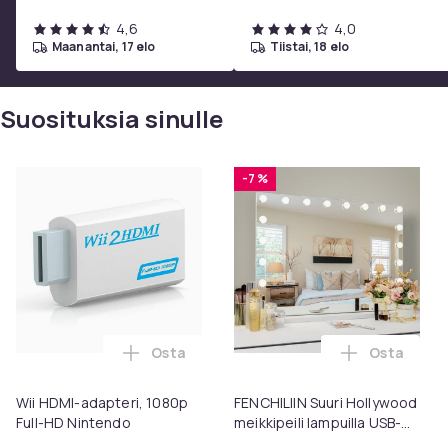
4,6
4,0
maanantai, 17 elo
tiistai, 18 elo
Suosituksia sinulle
-7 %
Osta
Osta
Lisää Wii HDMI-adapteri, 1080p Full-HD N
Lisää FENC
Wii HDMI-adapteri, 1080p
FENCHILIIN Suuri Hollywood
Full-HD Nintendo
meikkipeili lampuilla USB-
pöytälevy seinäteline