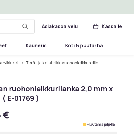
Asiakaspalvelu
Kassalle
eet
Kauneus
Koti & puutarha
tarvikkeet
Terät ja kelat rikkaruohonleikkureille
an ruohonleikkurilanka 2,0 mm x
 ( E-01769 )
5 €
Muutama jäljellä