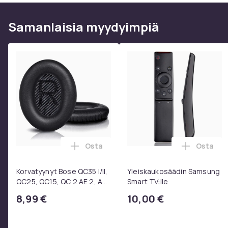
Samanlaisia ​​myydyimpiä
Osta
Osta
Lisää Korvatyynyt Bose QC35 I/II, QC25
Lisää Yl
Korvatyynyt Bose QC35 I/II,
Yleiskaukosäädin Samsung
QC25, QC15, QC 2 AE 2, AE
Smart TV:lle
2i, AE 2w, SoundTrue,
8,99 €
10,00 €
SoundLink Black