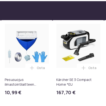
Osta
Osta
, QC15, QC 2 AE 2, AE 2i, AE 2w, SoundTrue, SoundLink Black ost
eiskaukosäädin Samsung Smart TV:lle ostoskoriin
Lisää Pesusuojus ilmastointilaitteen pu
Lisää Kär
Pesusuojus
Kärcher SE 3 Compact
ilmastointilaitteen
Home *EU
puhdistukseen - 100 cm
10,99 €
167,70 €