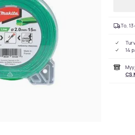
To, 13 
Tur
14 p
Myyj
CS