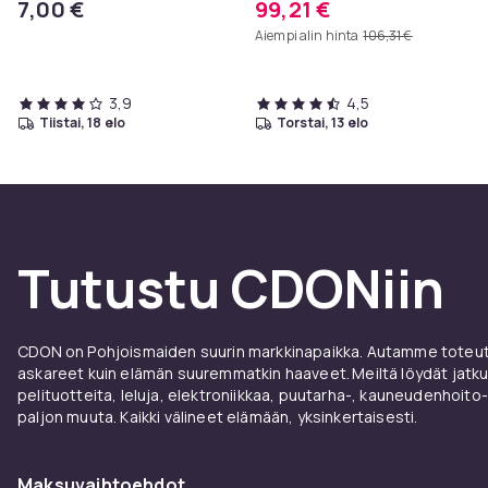
7,00 €
99,21 €
valkoinen 80 x 58 cm
Aiempi alin hinta
106,31 €
3,9
4,5
tiistai, 18 elo
torstai, 13 elo
Tutustu CDONiin
CDON on Pohjoismaiden suurin markkinapaikka. Autamme toteutt
askareet kuin elämän suuremmatkin haaveet. Meiltä löydät jatku
pelituotteita, leluja, elektroniikkaa, puutarha-, kauneudenhoito-
paljon muuta. Kaikki välineet elämään, yksinkertaisesti.
Maksuvaihtoehdot