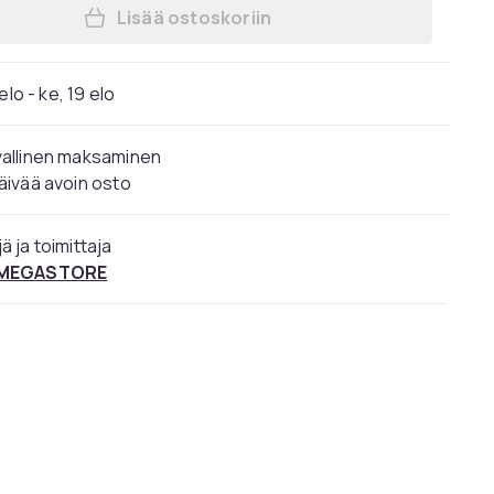
Lisää ostoskoriin
Lisää Makitan ruohonleikkurilanka 2
elo - ke, 19 elo
vallinen maksaminen
äivää avoin osto
ä ja toimittaja
 MEGASTORE