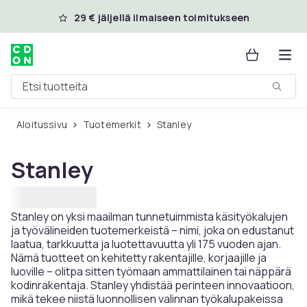
Ohita ja siirry pääsisältöön
29 € jäljellä ilmaiseen toimitukseen
Etsi tuotteita
Aloitussivu
Tuotemerkit
Stanley
Stanley
Stanley on yksi maailman tunnetuimmista käsityökalujen
ja työvälineiden tuotemerkeistä – nimi, joka on edustanut
laatua, tarkkuutta ja luotettavuutta yli 175 vuoden ajan.
Nämä tuotteet on kehitetty rakentajille, korjaajille ja
luoville – olitpa sitten työmaan ammattilainen tai näppärä
kodinrakentaja. Stanley yhdistää perinteen innovaatioon,
mikä tekee niistä luonnollisen valinnan työkalupakeissa