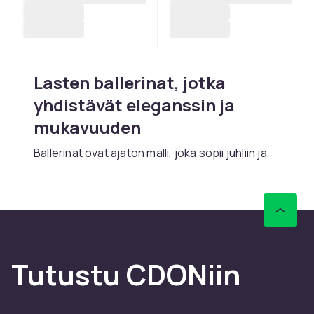
Lasten ballerinat, jotka
yhdistävät eleganssin ja
mukavuuden
Ballerinat ovat ajaton malli, joka sopii juhliin ja
siisteihin arkiasusteihin. CDONilta löydät lasten
ballerinakengät eri väreissä ja materiaaleissa.
Nopea toimitus ja turvallinen ostoelämys.
Mukavuutta aktiivisille
lapsille
Tutustu CDONiin
Ballerinoissa on pehmyt pehmustetut pohjat ja
joustavat ulkopohjat. Elastinen reuna pitää