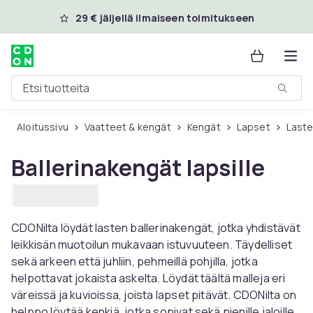
Ohita ja siirry pääsisältöön
29 € jäljellä ilmaiseen toimitukseen
Etsi tuotteita
Aloitussivu
Vaatteet & kengät
Kengät
Lapset
Last
Ballerinakengät lapsille
CDONilta löydät lasten ballerinakengät, jotka yhdistävät
leikkisän muotoilun mukavaan istuvuuteen. Täydelliset
sekä arkeen että juhliin, pehmeillä pohjilla, jotka
helpottavat jokaista askelta. Löydät täältä malleja eri
väreissä ja kuvioissa, joista lapset pitävät. CDONilta on
helppo löytää kenkiä, jotka sopivat sekä pienille jaloille