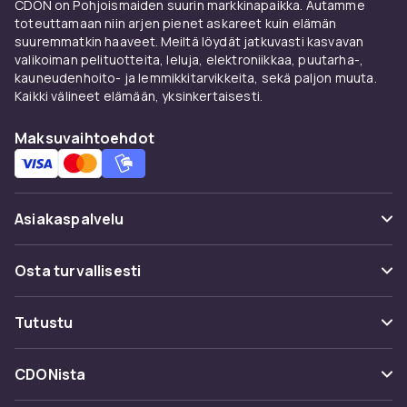
kengän tukevasti jalassa. Valitse
CDON on Pohjoismaiden suurin markkinapaikka. Autamme
liukuestepohjainen malli.
toteuttamaan niin arjen pienet askareet kuin elämän
suuremmatkin haaveet. Meiltä löydät jatkuvasti kasvavan
Tyylit ja materiaalit
valikoiman pelituotteita, leluja, elektroniikkaa, puutarha-,
kauneudenhoito- ja lemmikkitarvikkeita, sekä paljon muuta.
Klassiset lakkimallit ovat juhlasuosikkeja.
Kaikki välineet elämään, yksinkertaisesti.
Kangasballerinat ovat kevyitä arkikenkiä.
Maksuvaihtoehdot
Glitter ja paljetit tekevät kengistä lasten
suosikkeja.
Oikea koko kasvaville jaloille
Asiakaspalvelu
Mittaa jalka säännöllisesti. Täydennä
lenkkareilla
arkeen ja
maihareilla
talveen.
Usein kysyttyä (UKK)
Osta turvallisesti
Tilaa CDONilta
Seuraa pakettia
Maksuvaihtoehdot
Tutustu
Lasten kengät
-kategoriasta löydät myös
Peruuta & palauta tästä
vauvan kengät
ja
sandaalit
. Turvallinen
Toimitus
Kategoriat
Ota yhteyttä
ostoelämys.
CDONista
Käyttöehdot
Tuotemerkit