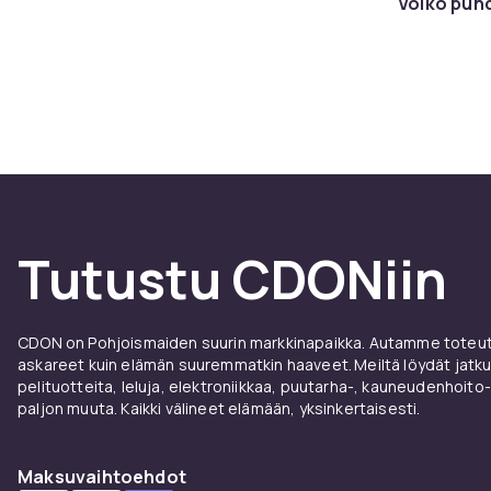
Voiko puhd
Tutustu CDONiin
CDON on Pohjoismaiden suurin markkinapaikka. Autamme toteutt
askareet kuin elämän suuremmatkin haaveet. Meiltä löydät jatku
pelituotteita, leluja, elektroniikkaa, puutarha-, kauneudenhoito-
paljon muuta. Kaikki välineet elämään, yksinkertaisesti.
Maksuvaihtoehdot