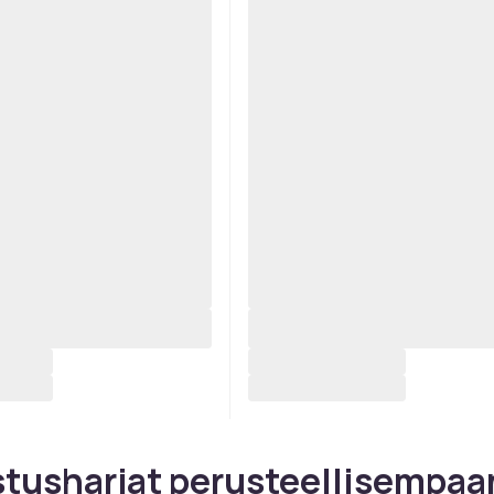
tusharjat perusteellisempaa