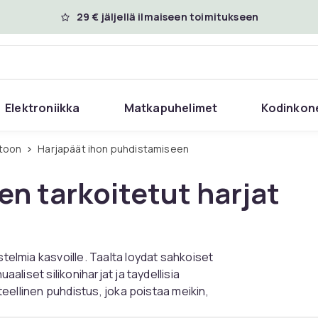
29 € jäljellä ilmaiseen toimitukseen
Elektroniikka
Matkapuhelimet
Kodinkon
itoon
Harjapäät ihon puhdistamiseen
n tarkoitetut harjat
stelmia kasvoille. Taalta loydat sahkoiset
aaliset silikoniharjat ja taydellisia
steellinen puhdistus, joka poistaa meikin,