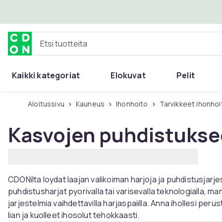
Ohita ja siirry pääsisältöön
Etsi tuotteita
Kaikki kategoriat
Elokuvat
Pelit
Aloitussivu
Kauneus
Ihonhoito
Tarvikkeet ihonho
Kasvojen puhdistuksee
CDONilta loydat laajan valikoiman harjoja ja puhdistusjarje
puhdistusharjat pyorivalla tai varisevalla teknologialla, manu
jarjestelmia vaihdettavilla harjaspaiilla. Anna ihollesi peru
lian ja kuolleet ihosolut tehokkaasti.