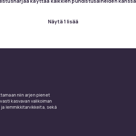
istusharjaa kayttaa kaikkien puhdistusaineiden kanss
Näytä 1 lisää
amaan niin arjen pienet
vasti kasvavan valikoiman
 ja lemmikkitarvikkeita, sekä