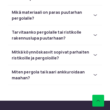
teräksestä. Yhdistä
puutarhasiltaan
lisächarmia varten tai käytä
kasvitelineitä
Mikä materiaali on paras puutarhan
ruukkujen esittelyyn säleikön vieressä. Nopea
pergolalle?
toimitus CDONista.
Tarvitaanko pergolalle tai ristikolle
rakennuslupa puutarhaan?
Mitkä köynnöskasvit sopivat parhaiten
ristikoille ja pergoloille?
Miten pergola tai kaari ankkuroidaan
maahan?