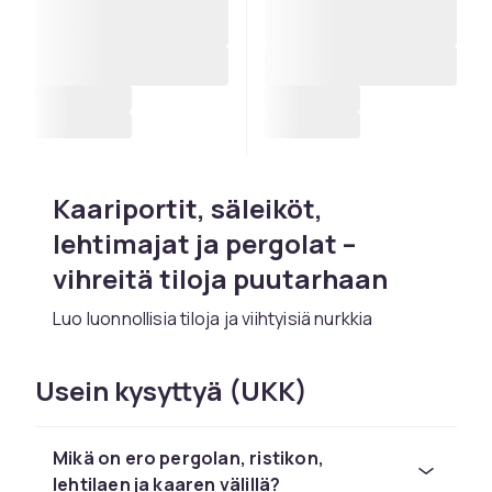
Kaariportit, säleiköt,
lehtimajat ja pergolat –
vihreitä tiloja puutarhaan
Luo luonnollisia tiloja ja viihtyisiä nurkkia
puutarhaan kaariporteilla, säleiköillä ja
pergoloilla. Ne tarjoavat tukea köyösruusuille,
Usein kysyttyä (UKK)
muratille ja muille köyöskasveille ja toimivat
kauniina katseenvangitsijoina jopa ilman
kasvillisuutta. CDONista löydät malleja
Mikä on ero pergolan, ristikon,
takoraudasta, puusta ja jauhemaalatusta
lehtilaen ja kaaren välillä?