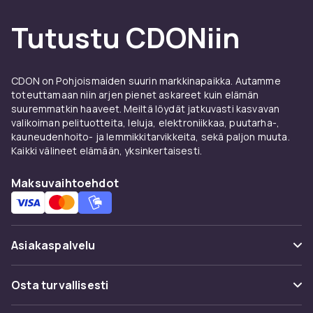
Tutustu CDONiin
CDON on Pohjoismaiden suurin markkinapaikka. Autamme
toteuttamaan niin arjen pienet askareet kuin elämän
suuremmatkin haaveet. Meiltä löydät jatkuvasti kasvavan
valikoiman pelituotteita, leluja, elektroniikkaa, puutarha-,
kauneudenhoito- ja lemmikkitarvikkeita, sekä paljon muuta.
Kaikki välineet elämään, yksinkertaisesti.
Maksuvaihtoehdot
Asiakaspalvelu
Usein kysyttyä (UKK)
Osta turvallisesti
Seuraa pakettia