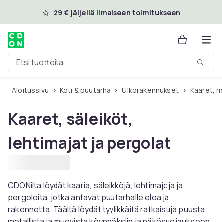
Ohita ja siirry pääsisältöön
29 € jäljellä ilmaiseen toimitukseen
Etsi tuotteita
Aloitussivu
Koti & puutarha
Ulkorakennukset
Kaaret, r
Kaaret, säleiköt,
lehtimajat ja pergolat
CDONilta löydät kaaria, säleikköjä, lehtimajoja ja
pergoloita, jotka antavat puutarhalle eloa ja
rakennetta. Täältä löydät tyylikkäitä ratkaisuja puusta,
metallista ja muovista köynnöksiin ja näkösuojaukseen.