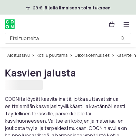
Ohita ja siirry pääsisältöön
29 € jäljellä ilmaiseen toimitukseen
Etsi tuotteita
Aloitussivu
Koti & puutarha
Ulkorakennukset
Kasviteli
Kasvien jalusta
CDONilta löydät kasvitelineitä, jotka auttavat sinua
esittelemään kasvejasi tyylikkäästi ja käytännöllisesti.
Täydellinen terassille, parvekkeelle tai
kasvihuoneeseen. Valitse eri kokojen ja materiaalien
joukosta tyylisi ja tarpeidesi mukaan. CDONin avulla on
helppo luoda vihreä ja harmoninen ympäristö kotiin.