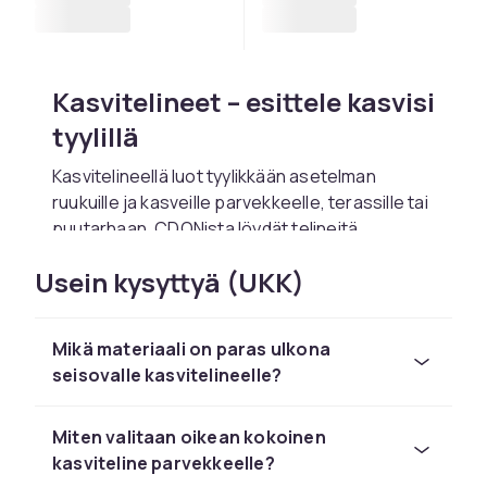
Kasvitelineet – esittele kasvisi
tyylillä
Kasvitelineellä luot tyylikkään asetelman
ruukuille ja kasveille parvekkeelle, terassille tai
puutarhaan. CDONista löydät telineitä
metallista, puusta ja rottingista yhdellä tai
Usein kysyttyä (UKK)
useammalla tasolla. Porrasmallit antavat
jokaiselle ruukulle auringonvaloa, kun taas
kulmatelineet hyödyntävät tilan tehokkaasti.
Mikä materiaali on paras ulkona
Täydellinen lisä
kasvihuoneesi
rinnalle taimien
seisovalle kasvitelineelle?
karaisemiseen ulkona tai sijoita
säleikön tai
pergolan
viereen vihreän keitaan luomiseksi.
Turvallinen ostos CDONista.
Miten valitaan oikean kokoinen
kasviteline parvekkeelle?