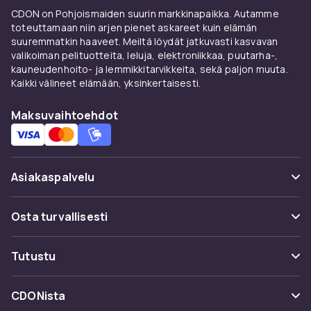
CDON on Pohjoismaiden suurin markkinapaikka. Autamme
toteuttamaan niin arjen pienet askareet kuin elämän
suuremmatkin haaveet. Meiltä löydät jatkuvasti kasvavan
valikoiman pelituotteita, leluja, elektroniikkaa, puutarha-,
kauneudenhoito- ja lemmikkitarvikkeita, sekä paljon muuta.
Kaikki välineet elämään, yksinkertaisesti.
Maksuvaihtoehdot
Asiakaspalvelu
Usein kysyttyä (UKK)
Osta turvallisesti
Seuraa pakettia
Maksuvaihtoehdot
Tutustu
Peruuta & palauta tästä
Toimitus
Kategoriat
Ota yhteyttä
CDONista
Käyttöehdot