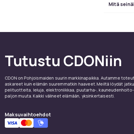
makui
Mitä sein
CDON:n seinäk
geometrisista 
Suosittuja va
inspiroivat la
satuaiheellise
Tutustu CDONiin
Metalliseinäko
seinäkoristeet
Muovista tai 
CDON on Pohjoismaiden suurin markkinapaikka. Autamme toteutt
jonka asenta
askareet kuin elämän suuremmatkin haaveet. Meiltä löydät jatku
pelituotteita, leluja, elektroniikkaa, puutarha-, kauneudenhoito-
Seinät
paljon muuta. Kaikki välineet elämään, yksinkertaisesti.
korist
Maksuvaihtoehdot
Seinätarrat o
maalaria tai 