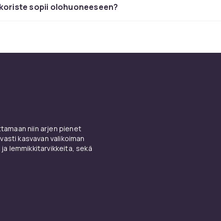
hin
äkoriste sopii olohuoneeseen?
oristevalikoimasta löydät kaiken yksinkertaisista tekstikois
kuvioista luontomotiiveihin ja koristeellisiin metallikuvioihin.
ihtoehtoja ovat muun muassa kasvitarrat, kaupunkimaisema-j
inaustarrat sekä lastenhuoneisiin suunnitellut leikkisät eläin- 
t tarrat.
risteet tuovat tilaan tekstuuria ja kolmiulotteisuutta. Puiset
 taas sopivat luonnonläheisiin ja skandinaavisiin interiööreih
polyresinistä valmistetut koristeet ovat edullinen ja kevyt va
amaan niin arjen pienet
minen on helppoa myös itse.
vasti kasvavan valikoiman
 ja lemmikkitarvikkeita, sekä
arrat – helppo ja edullinen ta
ella
vat nopea ja kustannustehokas tapa uudistaa kodin ilmettä 
tapetointia. Ne ovat saatavilla monissa kokoissa – pienistä