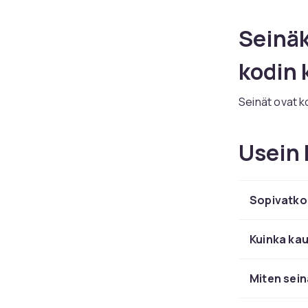
Seinäk
kodin
Seinät ovat k
tavoista muut
tylsän seinän
Usein 
remonttikusta
seinäkoristeit
Oli kyseessä 
Sopivatko
eklektisyys –
sille persoona
joissa ei hal
Kuinka kau
jälkiä pintaan.
Miten sein
Laaja 