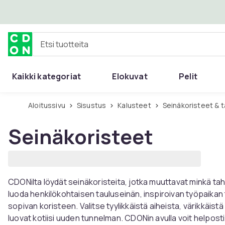
Ohita ja siirry pääsisältöön
Etsi tuotteita
Kaikki kategoriat
Elokuvat
Pelit
Aloitussivu
Sisustus
Kalusteet
Seinäkoristeet & t
Seinäkoristeet
CDONilta löydät seinäkoristeita, jotka muuttavat minkä t
luoda henkilökohtaisen tauluseinän, inspiroivan työpaikan 
sopivan koristeen. Valitse tyylikkäistä aiheista, värikkäistä 
luovat kotiisi uuden tunnelman. CDONin avulla voit helposti