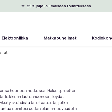
29 € jäljellä ilmaiseen toimitukseen
Elektroniikka
Matkapuhelimet
Kodinkon
arrat
ahansa huoneen hetkessä. Halusitpa sitten
tai leikkisän lastenhuoneen, löydät
yksityiskohdista tai sitaateista, jotka
 antaa seinillesi uuden elämän luovuudella