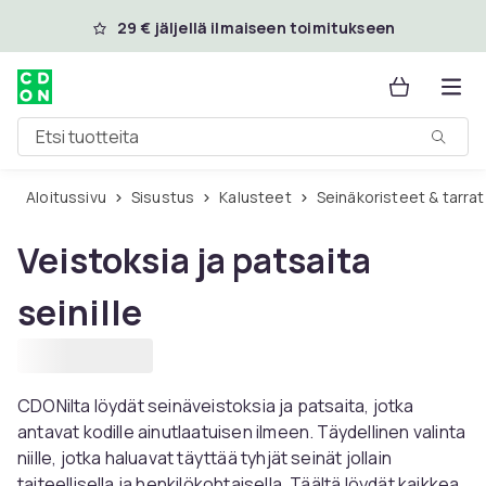
Ohita ja siirry pääsisältöön
29 € jäljellä ilmaiseen toimitukseen
Etsi tuotteita
Aloitussivu
Sisustus
Kalusteet
Seinäkoristeet & tarrat
Veistoksia ja patsaita
seinille
CDONilta löydät seinäveistoksia ja patsaita, jotka
antavat kodille ainutlaatuisen ilmeen. Täydellinen valinta
niille, jotka haluavat täyttää tyhjät seinät jollain
taiteellisella ja henkilökohtaisella. Täältä löydät kaikkea