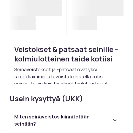
Veistokset & patsaat seinille –
kolmiulotteinen taide kotiisi
Seinäveistokset ja -patsaat ovat yksi
taidokkaimmista tavoista koristella kotisi
seiniä. Toisin kuin tavalliset taulut tai tarrat,
kolmiulotteiset seinäkoristeet lisäävät
Usein kysyttyä (UKK)
syvyyttä, tekstuuria ja visuaalista mielenkiintoa
tilaan tavalla, joka vetää katseen puoleensa ja
jää mieleen. CDON:n valikoimassa on laaja kirjo
Miten seinäveistos kiinnitetään
seinäveistoksia eri materiaaleista, tyyleistä ja
seinään?
koosta – löydät sopivan vaihtoehdon sekä