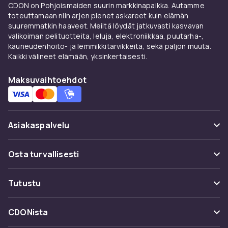
luonnonläheisyyttä ja lämpöä tilaan. Veistetyt
CDON on Pohjoismaiden suurin markkinapaikka. Autamme
toteuttamaan niin arjen pienet askareet kuin elämän
tai laserleikattava puukoristeet sopivat hyvin
suuremmatkin haaveet. Meiltä löydät jatkuvasti kasvavan
skandinaaviseen, boho- tai maaseutumaiseen
valikoiman pelituotteita, leluja, elektroniikkaa, puutarha-,
sisustusmaailmaan. Keraamiset ja
kauneudenhoito- ja lemmikkitarvikkeita, sekä paljon muuta.
kipsiveistokset tarjoavat taas laajemman
Kaikki välineet elämään, yksinkertaisesti.
värivalikoiman – ne voidaan maalata ja
pintakäsitellä monin eri tavoin.
Maksuvaihtoehdot
Polyresinistä eli muovimassasta valmistetut
veistokset ovat kevyitä ja edullisia, mikä tekee
niistä hyvän valinnan suurempiin
Asiakaspalvelu
koristuskokonaisuuksiin. Niitä valmistetaan
erittäin monipuolisina muotoina – eläimistä
Usein kysyttyä (UKK)
Osta turvallisesti
kasveihin ja abstrakteihin muotoihin – ja ne
kestävät hyvin kulutusta ja
Seuraa pakettia
Maksuvaihtoehdot
kosteudenvaihteluita.
Tutustu
Peruuta & palauta tästä
Toimitus
Seinäveistokset eri
Kategoriat
Ota yhteyttä
CDONista
huoneisiin
Käyttöehdot