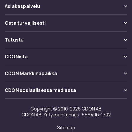
Asiakaspalvelu
Usein kysyttyä (UKK)
Osta turvallisesti
Seuraa pakettia
Maksuvaihtoehdot
Tutustu
Peruuta & palauta tästä
Toimitus
Kategoriat
Ota yhteyttä
CDONista
Käyttöehdot
Tuotemerkit
Tietoa meistä
Takaisinvedot
CDON Markkinapaikka
Oppaat
Asiakasarvionnit
Merchant Help Center
CDON sosiaalisessa mediassa
Työskentele kanssamme
Investor relations
Copyright © 2010-2026 CDON AB
CDON AB, Yrityksen tunnus: 556406-1702
Saavutettavuusseloste
Sitemap
Avoimuusraportti