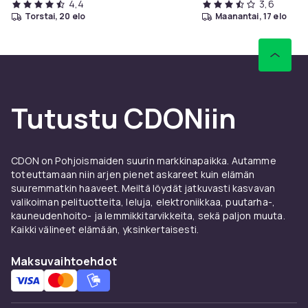
4,4
3,6
torstai, 20 elo
maanantai, 17 elo
Tutustu CDONiin
CDON on Pohjoismaiden suurin markkinapaikka. Autamme
toteuttamaan niin arjen pienet askareet kuin elämän
suuremmatkin haaveet. Meiltä löydät jatkuvasti kasvavan
valikoiman pelituotteita, leluja, elektroniikkaa, puutarha-,
kauneudenhoito- ja lemmikkitarvikkeita, sekä paljon muuta.
Kaikki välineet elämään, yksinkertaisesti.
Maksuvaihtoehdot