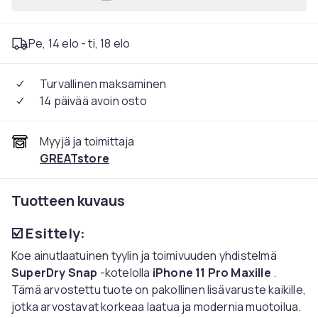
Lisää iPhone 11 Pro Max Sup
Pe, 14 elo - ti, 18 elo
Turvallinen maksaminen
14 päivää avoin osto
Myyjä ja toimittaja
GREATstore
Tuotteen kuvaus
☑️ Esittely:
Koe ainutlaatuinen tyylin ja toimivuuden yhdistelmä
SuperDry Snap
-kotelolla
iPhone 11 Pro Maxille
.
Tämä arvostettu tuote on pakollinen lisävaruste kaikille,
jotka arvostavat korkeaa laatua ja modernia muotoilua.