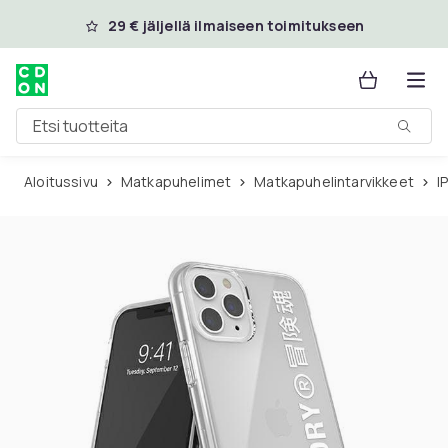
Ohita ja siirry pääsisältöön
29 € jäljellä ilmaiseen toimitukseen
Etsi tuotteita
Aloitussivu
Matkapuhelimet
Matkapuhelintarvikkeet
i