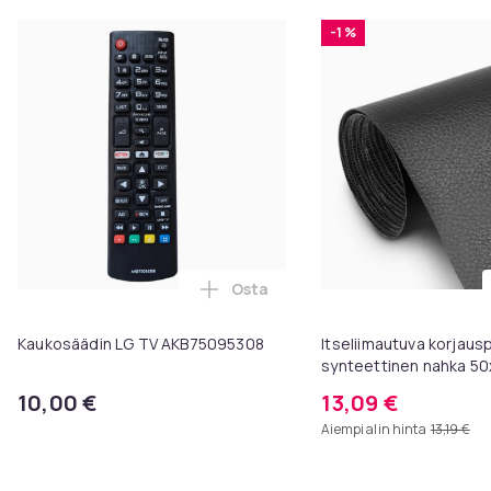
-1 %
Osta
Lisää Kaukosäädin LG TV AKB750
Kaukosäädin LG TV AKB75095308
Itseliimautuva korjaus
synteettinen nahka 50
10,00 €
13,09 €
Aiempi alin hinta
13,19 €