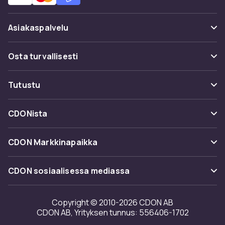
Asiakaspalvelu
Usein kysyttyä (UKK)
Osta turvallisesti
Seuraa pakettia
Maksuvaihtoehdot
Tutustu
Peruuta & palauta tästä
Toimitus
Kategoriat
Ota yhteyttä
CDONista
Käyttöehdot
Tuotemerkit
Tietoa meistä
Takaisinvedot
CDON Markkinapaikka
Oppaat
Asiakasarvionnit
Merchant Help Center
CDON sosiaalisessa mediassa
Työskentele kanssamme
Investor relations
Copyright © 2010-2026 CDON AB
CDON AB, Yrityksen tunnus: 556406-1702
Saavutettavuusseloste