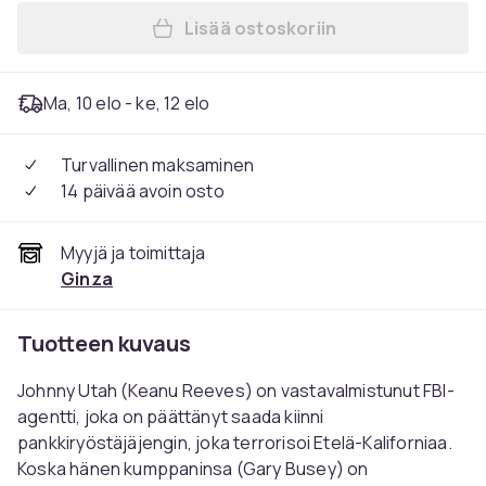
Lisää ostoskoriin
Lisää Point Break (1991) (Bl
Ma, 10 elo - ke, 12 elo
Turvallinen maksaminen
14 päivää avoin osto
Myyjä ja toimittaja
Ginza
Tuotteen kuvaus
Johnny Utah (Keanu Reeves) on vastavalmistunut FBI-
agentti, joka on päättänyt saada kiinni
pankkiryöstäjäjengin, joka terrorisoi Etelä-Kaliforniaa.
Koska hänen kumppaninsa (Gary Busey) on