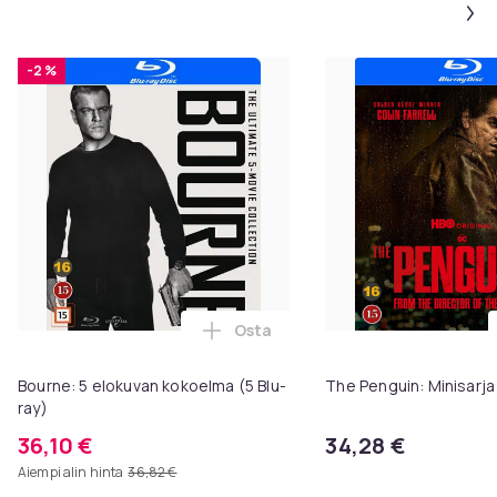
Ääni: DTS-HD Master Audio 5.1
Kesto: 2 tuntia 8 minuuttia
Levy-yhtiö: Rialto
-2 %
Jakelija: smd
Viivakoodi: 5709165689024
SKU: 24167
Formaatti
Blu-ray
Tuotenro
685dbdce-2e05-5242-a525-b1ad15cf9c0d
Osta
Tuoteturvallisuustiedot
Lisää Bourne: 5 elokuvan kokoelm
Bourne: 5 elokuvan kokoelma (5 Blu-
The Penguin: Minisarja 
ray)
36,10 €
34,28 €
Aiempi alin hinta
36,82 €