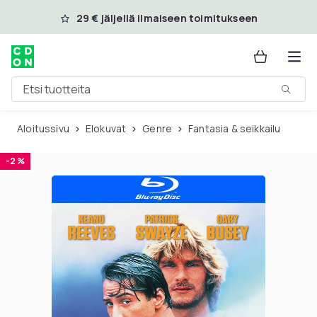
Ohita ja siirry pääsisältöön
29 € jäljellä ilmaiseen toimitukseen
Etsi tuotteita
Aloitussivu
Elokuvat
Genre
Fantasia & seikkailu
-2 %