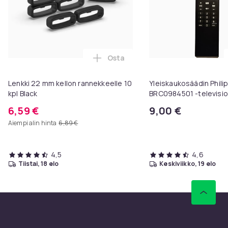
Osta
Lisää Lenkki 22 mm kellon rannek
Lenkki 22 mm kellon rannekkeelle 10
Yleiskaukosäädin Phili
kpl Black
BRC0984501 -televisioi
6,59 €
9,00 €
Aiempi alin hinta
6,89 €
4,5
4,6
tiistai, 18 elo
keskiviikko, 19 elo