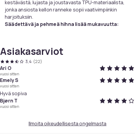
kestävästä, lujasta ja joustavasta TPU-materiaalista,
jonka ansiosta kellon ranneke sopii vaativimpiinkin
harjoituksiin.
Säädettävä ja pehmeä hihna lisää mukavuutta:
Hihnassa on metallisolki ja kuusitoista reikää, joten se
on säädettävissä ranteeseesi sopivaksi. Pehmeän
materiaalin ansiosta voit käyttää kellon ranneketta
Asiakasarviot
ympäri vuorokauden.
Vettä
hylkivä
materiaali:
Kellon rannekoru on vettä ja
3,4
(22)
hikeä hylkivä - täydellinen harjoitteluun ja
Ari O
vuosi sitten
aktiviteetteihin sisällä sekä ulkona.
Emely S
vuosi sitten
Tekniset tiedot:
Hyvä sopiva
Väri: Musta
Bjørn T
Koko: 13,5 cm x 2,3 cm + 9,0 x 2,3 cm
vuosi sitten
Materiaali: TPU
Yhteensopiva: Suunto Ambit 1/2/3
Ilmoita oikeudellisesta ongelmasta
Tekniset tiedot: