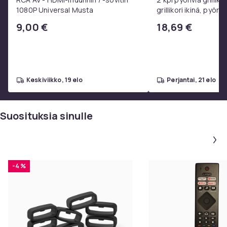
1080P Universal Musta
grillikori ikinä, pyöre
ruostumattomasta 
9,00 €
18,69 €
valmistettu grilliver
keskiviikko, 19 elo
perjantai, 21 elo
Suosituksia sinulle
-4 %