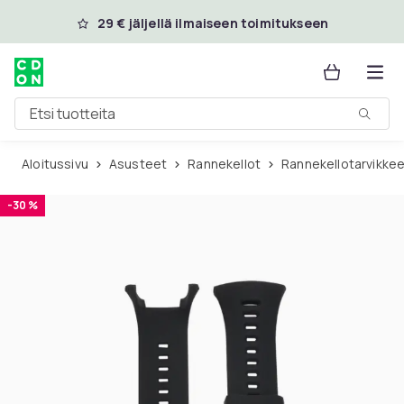
Ohita ja siirry pääsisältöön
29 € jäljellä ilmaiseen toimitukseen
Etsi tuotteita
Aloitussivu
Asusteet
Rannekellot
Rannekellotarvikke
-30 %