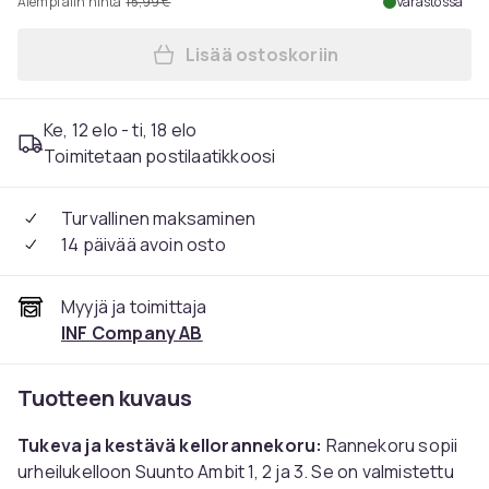
Aiempi alin hinta
15,99 €
Varastossa
Lisää ostoskoriin
Lisää Suunto Ambit 1/2/3 r
Ke, 12 elo - ti, 18 elo
Toimitetaan postilaatikkoosi
Turvallinen maksaminen
14 päivää avoin osto
Myyjä ja toimittaja
INF Company AB
Tuotteen kuvaus
Tukeva ja kestävä kellorannekoru:
Rannekoru sopii
urheilukelloon Suunto Ambit 1, 2 ja 3. Se on valmistettu