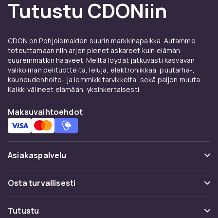
Tutustu CDONiin
CDON on Pohjoismaiden suurin markkinapaikka. Autamme
toteuttamaan niin arjen pienet askareet kuin elämän
suuremmatkin haaveet. Meiltä löydät jatkuvasti kasvavan
valikoiman pelituotteita, leluja, elektroniikkaa, puutarha-,
kauneudenhoito- ja lemmikkitarvikkeita, sekä paljon muuta.
Kaikki välineet elämään, yksinkertaisesti.
Maksuvaihtoehdot
Asiakaspalvelu
Usein kysyttyä (UKK)
Osta turvallisesti
Seuraa pakettia
Maksuvaihtoehdot
Tutustu
Peruuta & palauta tästä