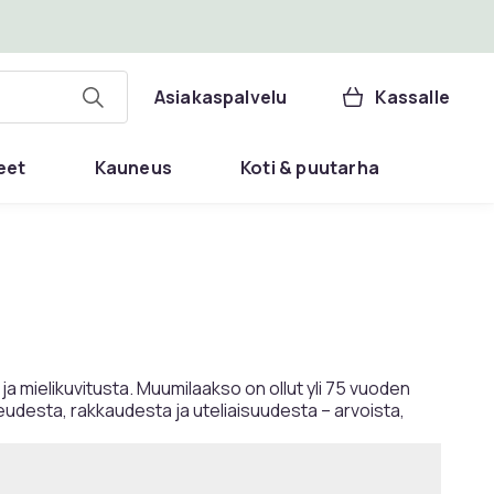
Asiakaspalvelu
Kassalle
eet
Kauneus
Koti & puutarha
a mielikuvitusta. Muumilaakso on ollut yli 75 vuoden
hkeudesta, rakkaudesta ja uteliaisuudesta – arvoista,