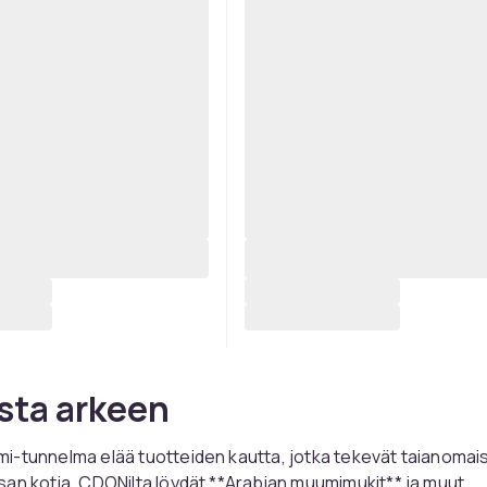
sta arkeen
i-tunnelma elää tuotteiden kautta, jotka tekevät taianomai
an kotia. CDONilta löydät **Arabian muumimukit** ja muut