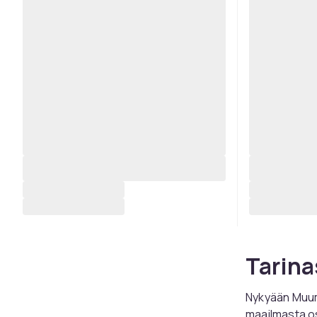
Tarina
Nykyään Muum
maailmasta os