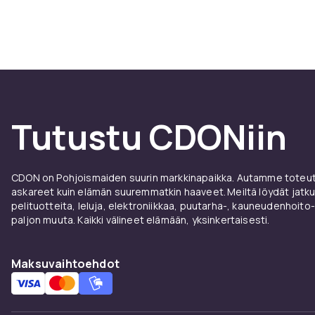
käytännöllisy
rakastetun es
CDONilta löyd
huokuvat sama
hetkiin, lapsu
Muumilaakson 
Tutustu CDONiin
CDON on Pohjoismaiden suurin markkinapaikka. Autamme toteutt
askareet kuin elämän suuremmatkin haaveet. Meiltä löydät jatku
pelituotteita, leluja, elektroniikkaa, puutarha-, kauneudenhoito-
paljon muuta. Kaikki välineet elämään, yksinkertaisesti.
Maksuvaihtoehdot