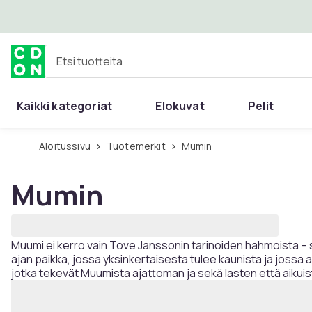
Ohita ja siirry pääsisältöön
Etsi tuotteita
Kaikki kategoriat
Elokuvat
Pelit
Aloitussivu
Tuotemerkit
Mumin
Mumin
Muumi ei kerro vain Tove Janssonin tarinoiden hahmoista – s
ajan paikka, jossa yksinkertaisesta tulee kaunista ja jossa a
jotka tekevät Muumista ajattoman ja sekä lasten että aiku