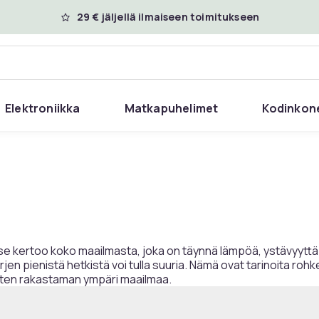
29 € jäljellä ilmaiseen toimitukseen
Elektroniikka
Matkapuhelimet
Kodinkon
e kertoo koko maailmasta, joka on täynnä lämpöä, ystävyyttä j
rjen pienistä hetkistä voi tulla suuria. Nämä ovat tarinoita ro
isten rakastaman ympäri maailmaa.