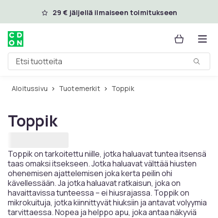
Ohita ja siirry pääsisältöön
29 € jäljellä ilmaiseen toimitukseen
Etsi tuotteita
Aloitussivu
Tuotemerkit
Toppik
Toppik
Toppik on tarkoitettu niille, jotka haluavat tuntea itsensä
taas omaksi itsekseen. Jotka haluavat välttää hiusten
ohenemisen ajattelemisen joka kerta peilin ohi
kävellessään. Ja jotka haluavat ratkaisun, joka on
havaittavissa tunteessa – ei hiusrajassa. Toppik on
mikrokuituja, jotka kiinnittyvät hiuksiin ja antavat volyymia
tarvittaessa. Nopea ja helppo apu, joka antaa näkyviä