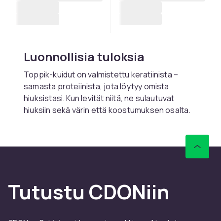
Luonnollisia tuloksia
Toppik-kuidut on valmistettu keratiinista –
samasta proteiinista, jota löytyy omista
hiuksistasi. Kun levität niitä, ne sulautuvat
hiuksiin sekä värin että koostumuksen osalta.
Ne eivät näytä meikiltä. Ne näyttävät vain
suuremmilta hiuksilta. Paksummat, tiheämmät
ja eloisammat. Kuidut pysyvät paikoillaan koko
päivän, jopa tuulisella tai kostealla säällä.
Helppo käyttää joka päivä
Tutustu CDONiin
Toppikin käyttö kestää vain muutaman
sekunnin. Ravista kuituja ohuille alueille, säädä
peilillä ja siveltimellä ja suihkuta kevyesti