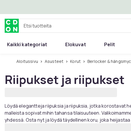
Ohita ja siirry pääsisältöön
Etsi tuotteita
Kaikki kategoriat
Elokuvat
Pelit
Aloitussivu
Asusteet
Korut
Berlocker & hängsmy
Riipukset ja riipukset
Löydä elegantteja riipuksia ja riipuksia, jotka korostavat he
malleista sopivat mihin tahansa tilaisuuteen. Valikoimamme 
yhdessä. Osta nyt ja löydä täydellinen koru, joka heijastaa