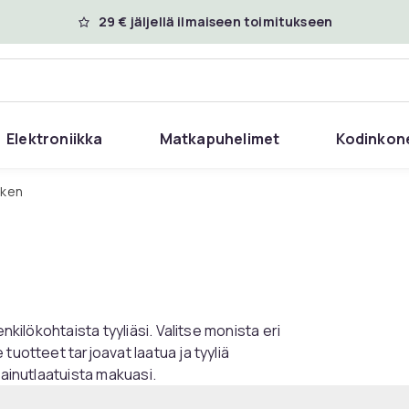
29 € jäljellä ilmaiseen toimitukseen
Elektroniikka
Matkapuhelimet
Kodinkon
cken
nkilökohtaista tyyliäsi. Valitse monista eri
tuotteet tarjoavat laatua ja tyyliä
 ainutlaatuista makuasi.