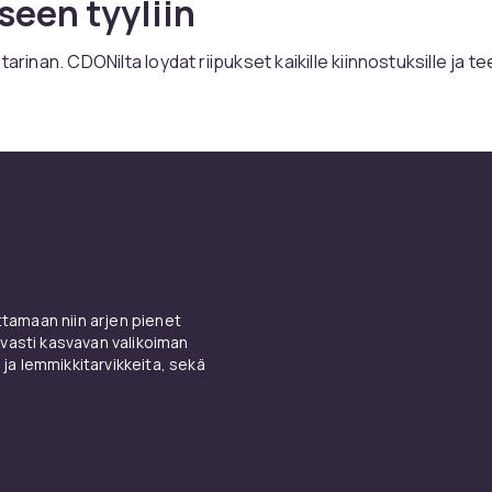
seen tyyliin
tarinan. CDONilta loydat riipukset kaikille kiinnostuksille ja te
ivat sjarmirannekoruihin ja kaulakoruihin. Keraa riipukset jot
anhistoriaasi.
t saatavilla hopeasta, kullasta ja teraaksesta.
at taydellisen valikoiman koruja ja korujen hoitoon tarvittavia
ailukykyi seen hintaan turvallisella ostamisella, nopealla toimi
lautuksella. Valitse
kaulakorista
,
sormuksista
,
korvakoruista
,
a
, rintaneuloista ja
korusarjoista
.
i henkilo kohtaisimmista tavoista ilmaista itseaan. Investoi
amaan niin arjen pienet
koruihin nikkelittomista materiaaleista pitkan kayttoi an
vasti kasvavan valikoiman
i. Huolla korut saannollisella puhdistuksella ja oikealla saily
 ja lemmikkitarvikkeita, sekä
i henkilo kohtaisimmista ja merkityksellisimmista lahjoista joi
taanottaa. Hyvin valittu koru kertoo tarinan, merkitsee tärke
enkilo kohtaista tyyliasi. CDONilta loydat koruja kaikkiin budje
. Valikoimamme kattaa
kaulakorut
,
sormukset
,
korvakorut
,
ran