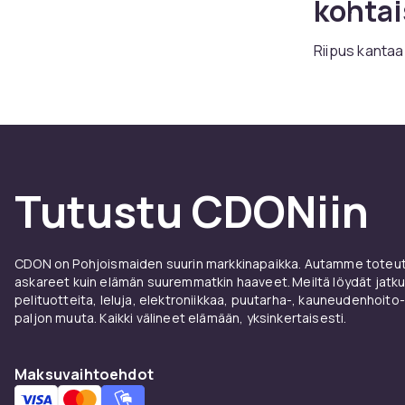
kohtai
Riipus kantaa 
Riipukset sop
kertovat elam
Riipukset ova
CDONilta loyd
tuotteita kilp
Tutustu CDONiin
ja helpolla pa
rannekoruist
Korut ovat yks
CDON on Pohjoismaiden suurin markkinapaikka. Autamme toteutt
laadukkaisiin 
askareet kuin elämän suuremmatkin haaveet. Meiltä löydät jatku
varmistamiseks
pelituotteita, leluja, elektroniikkaa, puutarha-, kauneudenhoito-
paljon muuta. Kaikki välineet elämään, yksinkertaisesti.
Korut ovat yks
antaa tai vas
ja vahvistaa h
Maksuvaihtoehdot
tilaisuuksiin