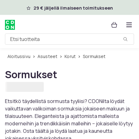
Ohita ja siirry pääsisältöön
29 € jäljellä ilmaiseen toimitukseen
Etsi tuotteita
Aloitussivu
Asusteet
Korut
Sormukset
Sormukset
Etsitkö täydellistä sormusta tyyliisi? CDONilta löydät
vaikuttavan valikoiman sormuksia jokaiseen makuun ja
tilaisuuteen. Eleganteista ja ajattomista malleista
moderneihin ja trendikkäisiin malleihin – jokaiselle löytyy
jotakin. Osta täältä ja löydä laatua ja kauneutta
jokaisessa yksityiskohdassa.