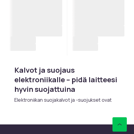
Kalvot ja suojaus
elektroniikalle – pidä laitteesi
hyvin suojattuina
Elektroniikan suojakalvot ja -suojukset ovat
hyvä investointi, joka pidentää merkittävästi
laitteiden käyttöikää. Karkaisusta lasista
valmistetut näytönsuojukset (tempered
glass) 9H-kovuudella suojaavat tehokkaasti