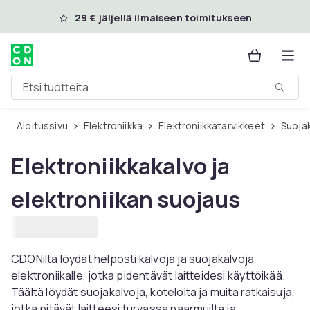
Ohita ja siirry pääsisältöön
29 € jäljellä ilmaiseen toimitukseen
Etsi tuotteita
Aloitussivu
Elektroniikka
Elektroniikkatarvikkeet
Suoja
Elektroniikkakalvo ja
elektroniikan suojaus
CDONilta löydät helposti kalvoja ja suojakalvoja
elektroniikalle, jotka pidentävät laitteidesi käyttöikää.
Täältä löydät suojakalvoja, koteloita ja muita ratkaisuja,
jotka pitävät laitteesi turvassa naarmuilta ja