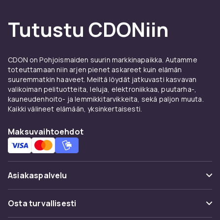
kosketusnäyttöjä halkeamilta ja naarmuilta.
Tietosuojasuodattimet estävät
Tutustu CDONiin
vierustovereitasi lukemasta näyttöäsi.
Vinyyli-skins tiettyihin laitemalleihin suojaavat
pintaa naarmuilta ilman merkittävää paksuuden
CDON on Pohjoismaiden suurin markkinapaikka. Autamme
lisäystä. Valitse matta tai kiiltävä pinta
toteuttamaan niin arjen pienet askareet kuin elämän
esteettisten mieltymystesi mukaan.
suuremmatkin haaveet. Meiltä löydät jatkuvasti kasvavan
valikoiman pelituotteita, leluja, elektroniikkaa, puutarha-,
Osta
näytönsuojus
, tietosuojasuodatin ja
kauneudenhoito- ja lemmikkitarvikkeita, sekä paljon muuta.
elektroniikan skins
verkosta CDONilta.
Kaikki välineet elämään, yksinkertaisesti.
Edut ja käyttöohjeet
Maksuvaihtoehdot
Suojakalvot & -kotelot:lle
CDONilta löydät Suojakalvot & -kotelot:ä
johtavilta valmistajilta kilpailukykyiseen hintaan.
Asiakaspalvelu
Laaja valikoimamme kattaa kaikki hintaluokat
perustason malleista edistyneisiin ammatillisiin
Usein kysyttyä (UKK)
Osta turvallisesti
ratkaisuihin. Kaikki tuotteet on sertifioitu ja
Seuraa pakettia
täyttävät eurooppalaiset laatu- ja