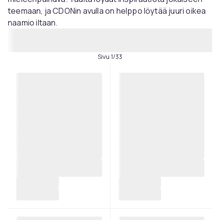
teemaan, ja CDONin avulla on helppo löytää juuri oikea
naamio iltaan.
Sivu 1/33