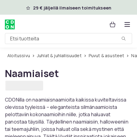
Ohita ja siirry pääsisältöön
29 € jäljellä ilmaiseen toimitukseen
Etsi tuotteita
Aloitussivu
Juhlat & juhlallisuudet
Puvut & asusteet
N
Naamiaiset
CDONilla on naamiaisnaamioita kaikissa kuviteltavissa
olevissa tyyleissä – eleganteista silmänaamioista
pelottaviin kokonaamioihin niille, jotka haluavat
panostaa täysillä. Täydellinen naamiaisiin, halloweeniin
tai teemajuhliin, joissa haluat olla sekä mystinen että
mieleenpainuva. Täältä löydät inspiraatiota jokaiseen