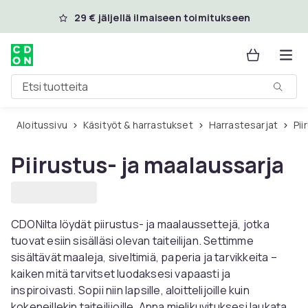
Ohita ja siirry pääsisältöön
29 € jäljellä ilmaiseen toimitukseen
Etsi tuotteita
Aloitussivu
Käsityöt & harrastukset
Harrastesarjat
P
Piirustus- ja maalaussarja
CDONilta löydät piirustus- ja maalaussettejä, jotka
tuovat esiin sisälläsi olevan taiteilijan. Settimme
sisältävät maaleja, siveltimiä, paperia ja tarvikkeita –
kaiken mitä tarvitset luodaksesi vapaasti ja
inspiroivasti. Sopii niin lapsille, aloittelijoille kuin
kokeneillekin taiteilijoille. Anna mielikuvituksesi laukata