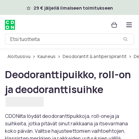
Ohita ja siirry pääsisältöön
29 € jäljellä ilmaiseen toimitukseen
Etsi tuotteita
Aloitussivu
Kauneus
Deodorantit & antiperspirantit
D
Deodoranttipuikko, roll-on
ja deodoranttisuihke
CDONilta löydät deodoranttipuikkoja, roll-oneja ja
suihkeita, jotka pitävät sinut raikkaana ja itsevarmana
koko päivän. Valitse hajusteettomien vaihtoehtojen,
klassisten merkkien ja raikkaiden uutuuksien välillä,