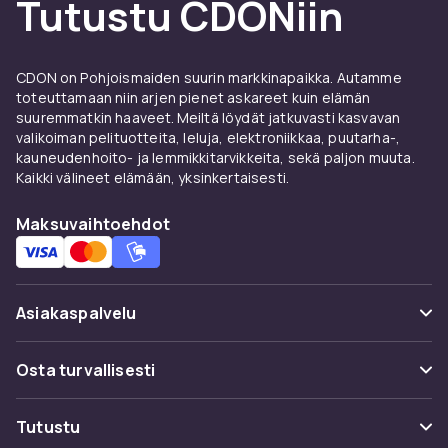
Tutustu CDONiin
Deopuikko kuivuu nopeasti eikä jätä valkoisia
jälkiä vaatteisiin. Roll-on levittää tuotteen
tasaisesti ja tuntuu viileltä iholla. Deosuihke on
CDON on Pohjoismaiden suurin markkinapaikka. Autamme
nopea levittää ja kuivuu sekunneissa,
toteuttamaan niin arjen pienet askareet kuin elämän
täydellinen kiireisille.
suuremmatkin haaveet. Meiltä löydät jatkuvasti kasvavan
valikoiman pelituotteita, leluja, elektroniikkaa, puutarha-,
Deodorantti vai
kauneudenhoito- ja lemmikkitarvikkeita, sekä paljon muuta.
antiperspirantti?
Kaikki välineet elämään, yksinkertaisesti.
Deodorantti peittää ja torjuu hajua mutta ei
Maksuvaihtoehdot
vaikuta hikoiluun. Tarvitsetko myös suojaa
hikoilulta? Tutustu
antiperspirantteihin
, jotka
vähentävät hikoilua aktiivisesti. Koko valikoima
Asiakaspalvelu
löytyy
deodorantit ja antiperspirantit
-osiosta.
Usein kysyttyä (UKK)
Osta turvallisesti
Seuraa pakettia
Maksuvaihtoehdot
Tutustu
Peruuta & palauta tästä