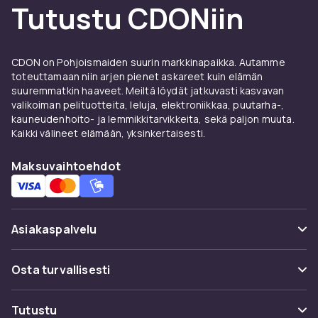
Tutustu CDONiin
lisäulottuvuutta. Modernit huulikiillot ovat
tahmeettomia ja niitä on saatavana
läpikuultavina, sävytettyinä ja kimmeltävinä
vaihtoehtoina. Ne sopivat täydellisesti
CDON on Pohjoismaiden suurin markkinapaikka. Autamme
toteuttamaan niin arjen pienet askareet kuin elämän
nopeaan piristykseen päivän aikana.
suuremmatkin haaveet. Meiltä löydät jatkuvasti kasvavan
Huulikynä tarkkaan
valikoiman pelituotteita, leluja, elektroniikkaa, puutarha-,
kauneudenhoito- ja lemmikkitarvikkeita, sekä paljon muuta.
rajaukseen
Kaikki välineet elämään, yksinkertaisesti.
Huulikynä
rajaa huulet ja estää väriä leviämästä
Maksuvaihtoehdot
huulirajan ulkopuolelle. Käyttämällä huulikynää
pohjana ennen huulipunan tai huulikiillon
levittämistä saat tasaisemman värin ja
huomattavasti pidemmän keston. Monet
Asiakaspalvelu
täyttävät koko huulet huulikynällä kestävänä
pohjana.
Usein kysyttyä (UKK)
Osta turvallisesti
Näin valitset oikean
Seuraa pakettia
Maksuvaihtoehdot
huulimeikin
Tutustu