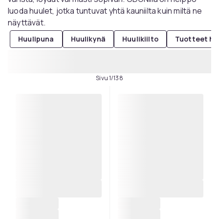
luoda huulet, jotka tuntuvat yhtä kauniilta kuin miltä ne
näyttävät.
Huulipuna
Huulikynä
Huulikiilto
Tuotteet huu
Sivu 1/138