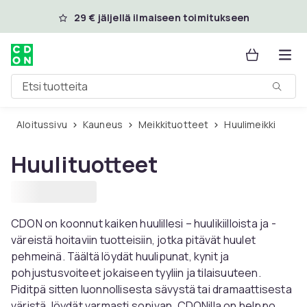
Ohita ja siirry pääsisältöön
29 € jäljellä ilmaiseen toimitukseen
Etsi tuotteita
Aloitussivu
Kauneus
Meikkituotteet
Huulimeikki
Huulituotteet
CDON on koonnut kaiken huulillesi – huulikiilloista ja -
väreistä hoitaviin tuotteisiin, jotka pitävät huulet
pehmeinä. Täältä löydät huulipunat, kynit ja
pohjustusvoiteet jokaiseen tyyliin ja tilaisuuteen.
Piditpä sitten luonnollisesta sävystä tai dramaattisesta
väristä, löydät varmasti sopivan. CDONilla on helppo