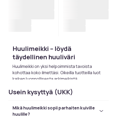
Huulimeikki – löydä
täydellinen huuliväri
Huulimeikki on yksi helpoimmista tavoista
kohottaa koko ilmettäsi. Oikeilla tuotteilla luot
kaiken luonnollisesta arkimeikistä
dramaattiseen iltatyyliin. CDONilta löydät
Usein kysyttyä (UKK)
kattavan valikoiman huulimeikkituotteita
tunnetuilta brändeiltä. Kaikki tilaukset
toimitetaan nopeasti ja turvallisesti
Mikä huulimeikki sopii parhaiten kuiville
kotiovellesi.
huulille?