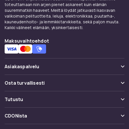
But Better) ovat aina varma valinta.
toteuttamaan niin arjen pienet askareet kuin elämän
suuremmatkin haaveet. Meiltä löydät jatkuvasti kasvavan
Näin saat huulipunan
valikoiman pelituotteita, leluja, elektroniikkaa, puutarha-,
kauneudenhoito- ja lemmikkitarvikkeita, sekä paljon muuta.
kestämään koko päivän
Kaikki välineet elämään, yksinkertaisesti.
Aloita kuorimalla huulet sileän pinnan
Maksuvaihtoehdot
saamiseksi. Levitä sitten
huulikynä
rajaamaan
ja täyttämään huulet pohjaksi. Levitä
huulipuna, taputte servietillä ja levitä toinen
kerros lisäkestävyyttä varten. Tämä
Asiakaspalvelu
kerrostustekniikka on ammattilaisten salaisuus
huulivärille, joka kestää aamusta iltaan. Tutustu
Usein kysyttyä (UKK)
Osta turvallisesti
koko
huulimeikin valikoimaan
ja löydä uudet
suosikkisi.
Seuraa pakettia
Maksuvaihtoehdot
Tutustu
Peruuta & palauta tästä
Toimitus
Kategoriat
Ota yhteyttä
CDONista
Käyttöehdot
Tuotemerkit