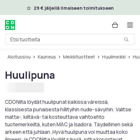
Ohita ja siirry pääsisältöön
29 € jäljellä ilmaiseen toimitukseen
Etsi tuotteita
Aloitussivu
Kauneus
Meikkituotteet
Huulimeikki
Hu
Huulipuna
CDONilta löydät huulipunat kaikissa väreissä,
klassisesta punaisesta hillityihin nude-sävyihin. Valitse
matta-, kiiltävä- tai kosteuttava vaihtoehto
tuotemerkeiltä, ​​kuten MAC ja Isadora. Täydellinen sekä
arkeen että juhlaan. Hyvä huulipuna voi muuttaa koko
ilmeesi, ja CDONilta löydät sävyjä, jotka korostavat