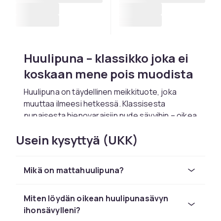
Huulipuna – klassikko joka ei
koskaan mene pois muodista
Huulipuna on täydellinen meikkituote, joka
muuttaa ilmeesi hetkessä. Klassisesta
punaisesta hienovaraisiin nude sävyihin – oikea
huulipuna voi määrittää koko tyylisi. CDONilta
Usein kysyttyä (UKK)
löydät laajan valikoiman huulipunia tunnetuilta
brändeiltä mattaisista kermaisiin ja
satiinimaisiin viimeistelyihin. Kaikki tilaukset
Mikä on mattahuulipuna?
toimitetaan nopeasti ja turvallisesti.
Matta, kermainen vai satiini –
Miten löydän oikean huulipunasävyn
mikä viimeistely sopii sinulle?
ihonsävylleni?