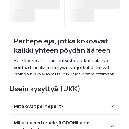
Perhepelejä, jotka kokoavat
kaikki yhteen pöydän ääreen
Peli-illassa on jotain erityistä. Jotkut haluavat
voittaa hinnalla millä hyvänsä, jotkut pelaavat
lähinnä huvin vuoksi ja jotkut istuvat miettimään
seuraavaa siirtoa. Perhepelit eivät ole vain
Usein kysyttyä (UKK)
sääntöjä ja pisteitä, vaan yhdessäoloa ja
muistojen luomista. Olitpa sitten kaksi tai
useampi pöydän ääressä, löydät pelejä, jotka
Mitä ovat perhepelit?
sopivat sekä nuorille että vanhoille pelaajille.
Juhlapelejä kaikenikäisille
Millaisia ​​perhepelejä CDONilla on