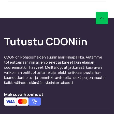
CDONilta löydät keppihevoset:ä LEGOlta,
Barbielta ja Schleichistä kilpailukykyiseen
hintaan nopealla toimituksella.
Vertaile tuotteita ja lue asiakasarvioita
löytääksesi parhaan lelun lapsellesi.
CDONilta löydät keppihevoset:ä LEGOlta,
Tutustu CDONiin
Barbielta ja Schleichistä kilpailukykyiseen
hintaan nopealla toimituksella.
Vertaile tuotteita ja lue asiakasarvioita
CDON on Pohjoismaiden suurin markkinapaikka. Autamme
löytääksesi parhaan lelun lapsellesi.
toteuttamaan niin arjen pienet askareet kuin elämän
suuremmatkin haaveet. Meiltä löydät jatkuvasti kasvavan
CDONilta löydät keppihevoset:ä LEGOlta,
valikoiman pelituotteita, leluja, elektroniikkaa, puutarha-,
Barbielta ja Schleichistä kilpailukykyiseen
kauneudenhoito- ja lemmikkitarvikkeita, sekä paljon muuta.
hintaan nopealla toimituksella.
Kaikki välineet elämään, yksinkertaisesti.
Vertaile tuotteita ja lue asiakasarvioita
Maksuvaihtoehdot
löytääksesi parhaan lelun lapsellesi.
CDONilta löydät keppihevoset:ä LEGOlta,
Barbielta ja Schleichistä kilpailukykyiseen