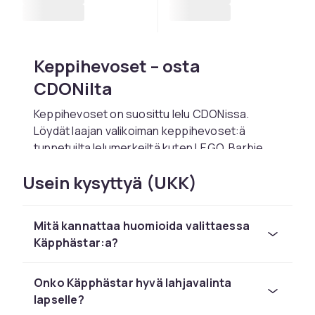
Keppihevoset – osta
CDONilta
Keppihevoset on suosittu lelu CDONissa.
Löydät laajan valikoiman keppihevoset:ä
tunnetuilta lelumerkeiltä kuten LEGO, Barbie,
Hot Wheels, Playmobil ja Schleich
Usein kysyttyä (UKK)
kilpailukykyiseen hintaan.
Valitse keppihevoset lapsen iän ja
kiinnostusten mukaan. CDONilta tilaat
Mitä kannattaa huomioida valittaessa
turvallisesti nopealla toimituksella ja helpolla
Käpphästar:a?
palautuksella. Kaikki tuotteet ovat CE-
hyväksyttyjä.
Onko Käpphästar hyvä lahjavalinta
Tutustu koko leluvalikoimaan CDONissa.
lapselle?